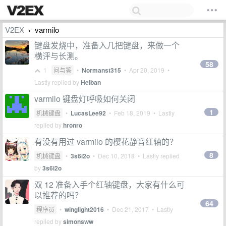
V2EX
varmilo
›
键盘发烧中，准备入几把键盘，来做一个
横评与长测。
58
1
问与答
•
Normanst315
•
Apr 20, 2019
•
Lastly replied by
Heiban
varmilo 键盘灯呼吸如何关闭
1
机械键盘
•
LucasLee92
•
Feb 18, 2019
• Lastly
replied by
hronro
有没有用过 varmilo 的樱花静音红轴的？
8
机械键盘
•
3s6i2o
•
Dec 10, 2018
• Lastly replied
by
3s6i2o
双 12 准备入手个红轴键盘，大家有什么可
以推荐的吗？
64
程序员
•
winglight2016
•
Dec 21, 2017
• Lastly
replied by
simonsww