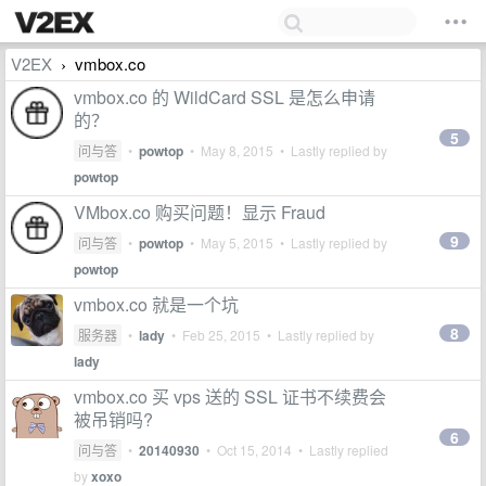
V2EX
vmbox.co
›
vmbox.co 的 WildCard SSL 是怎么申请
的？
5
问与答
•
powtop
•
May 8, 2015
• Lastly replied by
powtop
VMbox.co 购买问题！显示 Fraud
9
问与答
•
powtop
•
May 5, 2015
• Lastly replied by
powtop
vmbox.co 就是一个坑
8
服务器
•
lady
•
Feb 25, 2015
• Lastly replied by
lady
vmbox.co 买 vps 送的 SSL 证书不续费会
被吊销吗?
6
问与答
•
20140930
•
Oct 15, 2014
• Lastly replied
by
xoxo