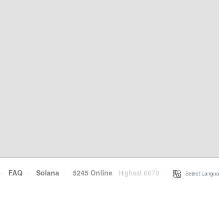
·
FAQ
·
Solana
·
5245 Online
Highest 6679
·
Select Langua