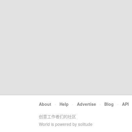
About
·
Help
·
Advertise
·
Blog
·
API
创意工作者们的社区
World is powered by solitude