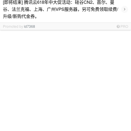
[即将结束] 腾讯云618年中大促活动：硅谷CN2、首尔、曼
›
谷、法兰克福、上海、广州VPS服务器，另可免费领取续费/
升级/新购代金券。
Promoted by
id7368
PRO