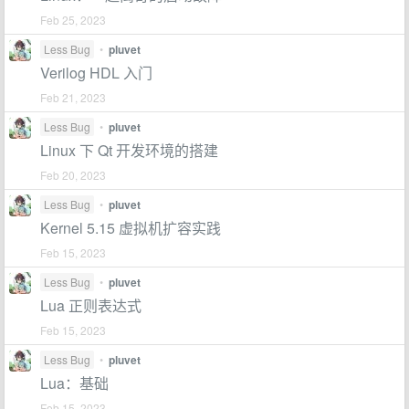
Feb 25, 2023
Less Bug
•
pluvet
Verilog HDL 入门
Feb 21, 2023
Less Bug
•
pluvet
Linux 下 Qt 开发环境的搭建
Feb 20, 2023
Less Bug
•
pluvet
Kernel 5.15 虚拟机扩容实践
Feb 15, 2023
Less Bug
•
pluvet
Lua 正则表达式
Feb 15, 2023
Less Bug
•
pluvet
Lua：基础
Feb 15, 2023