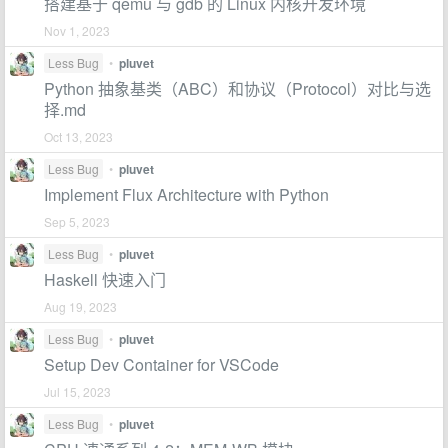
搭建基于 qemu 与 gdb 的 Linux 内核开发环境
Nov 1, 2023
Less Bug
•
pluvet
Python 抽象基类（ABC）和协议（Protocol）对比与选
择.md
Oct 13, 2023
Less Bug
•
pluvet
Implement Flux Architecture with Python
Sep 5, 2023
Less Bug
•
pluvet
Haskell 快速入门
Aug 19, 2023
Less Bug
•
pluvet
Setup Dev Container for VSCode
Jul 15, 2023
Less Bug
•
pluvet