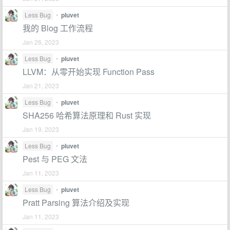
Less Bug
•
pluvet
我的 Blog 工作流程
Jan 26, 2023
Less Bug
•
pluvet
LLVM：从零开始实现 Function Pass
Jan 21, 2023
Less Bug
•
pluvet
SHA256 哈希算法原理和 Rust 实现
Jan 19, 2023
Less Bug
•
pluvet
Pest 与 PEG 文法
Jan 11, 2023
Less Bug
•
pluvet
Pratt Parsing 算法介绍及实现
Jan 11, 2023