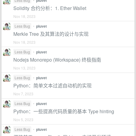
Less Bug
•
pluvet
Solidity 合约分析：1. Ether Wallet
Nov 18, 2023
Less Bug
•
pluvet
Merkle Tree 及其算法的设计与实现
Nov 18, 2023
Less Bug
•
pluvet
Nodejs Monorepo (Workspace) 终极指南
Nov 13, 2023
Less Bug
•
pluvet
Python：简单文本过滤自动机的实现
Nov 7, 2023
Less Bug
•
pluvet
Python：一些提高代码质量的基本 Type hinting
Nov 5, 2023
Less Bug
•
pluvet