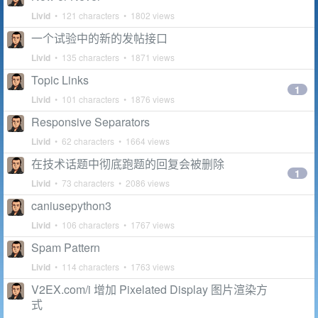
Livid
• 121 characters • 1802 views
一个试验中的新的发帖接口
Livid
• 135 characters • 1871 views
Topic Links
1
Livid
• 101 characters • 1876 views
Responsive Separators
Livid
• 62 characters • 1664 views
在技术话题中彻底跑题的回复会被删除
1
Livid
• 73 characters • 2086 views
caniusepython3
Livid
• 106 characters • 1767 views
Spam Pattern
Livid
• 114 characters • 1763 views
V2EX.com/i 增加 Pixelated Display 图片渲染方
式