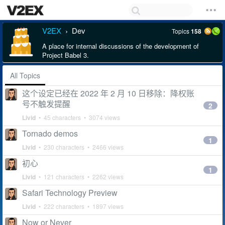
V2EX
Dev
Topics
158
›
A place for internal discussions of the development of
Project Babel 3.
All Topics
这个设定已经在 2022 年 2 月 10 日移除：降权账
号不触发提醒
2
Livid
• 45 characters • 3074 views
Tornado demos
1
Livid
• 230 characters • 2466 views
初心
1
Livid
• 121 characters • 2262 views
Safari Technology Preview
Livid
• 222 characters • 1897 views
Now or Never