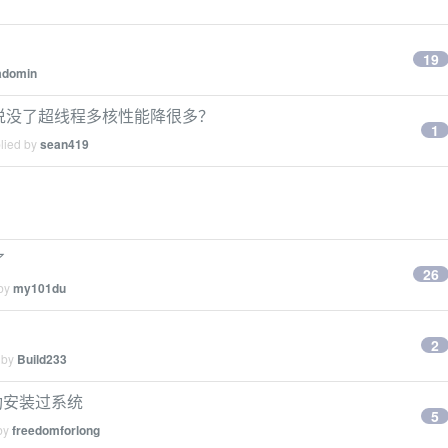
19
adomin
吗？听说没了超线程多核性能降很多？
1
plied by
sean419
了
26
 by
my101du
2
 by
Build233
没成功安装过系统
5
 by
freedomforlong