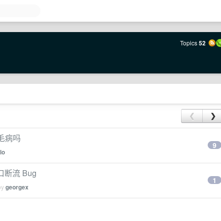
Topics
52
❮
❯
堆毛病吗
9
lo
网口断流 Bug
1
by
georgex