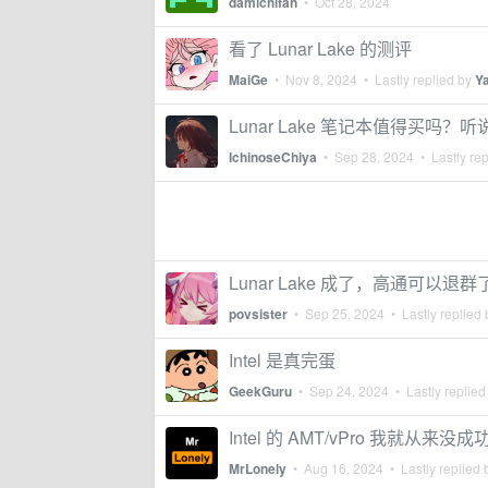
damichifan
•
Oct 28, 2024
看了 Lunar Lake 的测评
MaiGe
•
Nov 8, 2024
• Lastly replied by
Y
Lunar Lake 笔记本值得买
IchinoseChiya
•
Sep 28, 2024
• Lastly re
Lunar Lake 成了，高通可以退群
povsister
•
Sep 25, 2024
• Lastly replied
Intel 是真完蛋
GeekGuru
•
Sep 24, 2024
• Lastly replied
Intel 的 AMT/vPro 我就从来
MrLonely
•
Aug 16, 2024
• Lastly replied