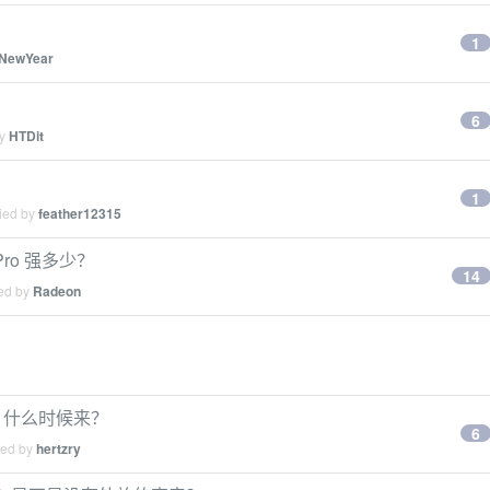
1
NewYear
了
6
by
HTDit
1
lied by
feather12315
1 Pro 强多少？
14
ied by
Radeon
uc 什么时候来？
6
ied by
hertzry