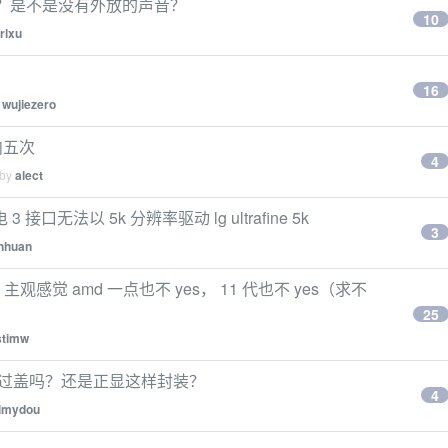
主机吗？是不是没有外放的声音？
10
rlxu
16
y
wujiezero
内五次
4
 by
alect
3 接口无法以 5k 分辨率驱动 lg ultrafine 5k
3
nhuan
观感觉 amd 一点也不 yes， 11 代也不 yes（求不
25
stimw
开过盖吗？还是正显这样封装？
4
imydou