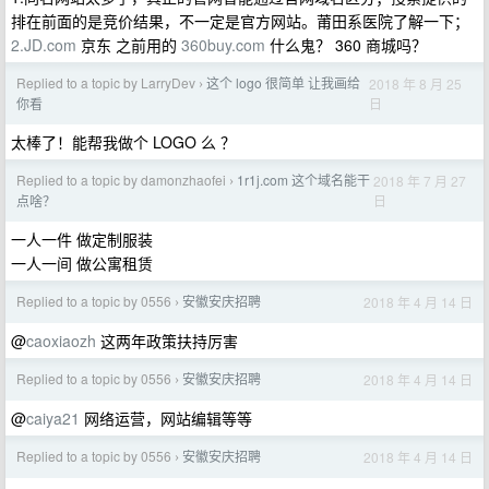
排在前面的是竞价结果，不一定是官方网站。莆田系医院了解一下；
2.JD.com
京东 之前用的
360buy.com
什么鬼？ 360 商城吗？
Replied to a topic by LarryDev
这个 logo 很简单 让我画给
2018 年 8 月 25
›
日
你看
太棒了！能帮我做个 LOGO 么 ？
Replied to a topic by damonzhaofei
1r1j.com 这个域名能干
2018 年 7 月 27
›
日
点啥？
一人一件 做定制服装
一人一间 做公寓租赁
Replied to a topic by 0556
安徽安庆招聘
2018 年 4 月 14 日
›
@
caoxiaozh
这两年政策扶持厉害
Replied to a topic by 0556
安徽安庆招聘
2018 年 4 月 14 日
›
@
caiya21
网络运营，网站编辑等等
Replied to a topic by 0556
安徽安庆招聘
2018 年 4 月 14 日
›