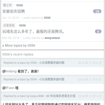
酷工作
•
0556
安徽安庆招聘
18
Apr 13, 2018 • Lastly replied by
0556
分享发现
•
0556
玩域名这么多年了，最服的还是腾讯。
5
Mar 28, 2018 • Lastly replied by
wooyuntest
More topics by 0556
»
0556's recent replies
Replied to a topic by 0556
小白请教服务器问题
2018 年 11 月 6 日
›
@
imdong
看到了，谢谢！
Replied to a topic by 0556
小白请教服务器问题
2018 年 11 月 6 日
›
@
IFoon
哦
Replied to a topic by baiyun888
30 年后域名将毫无价值
2018 年 10 月 5 日
›
1.同名网站太多了，真正的管网智能通过官网域名区分；搜索提供的