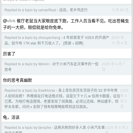
Replied to a topic by carverReal
话说，老乡鸡还行
5 月 30 日
›
@
vlink
餐厅老鼠当大家眼皮底下跑，工作人员当看不见。吃出苍蝇虫
子的一大把，赔偿就是给你免单。
Replied to a topic by zhouyanliang
4 年前首发于 V2EX 的开源产
2025 年
›
11 月 4 日
品，如今有 17K star 和千万收入了。 [感谢 + 招聘]
厉害了
Replied to a topic by Wolvin
对于小米汽车此次事件的一些
2025 年 4 月 7
›
日
思考
你的思考真幽默
Replied to a topic by EastHorse
身上背负房贷车贷孩子的 33 岁中年男
2025
›
年 4
人如何自救？ 昨晚朋友打电话借点钱，说是欠下十几 w 信用卡额度，征信
月 3
已黑。为啥打电话借钱，老婆发现了闹离婚，必须让还掉。伸出援手，但
日
杯水车薪，问问 v 友除了钱有啥策略能帮到这位朋友。
龟，活该
Replied to a topic by tanszhe
这两天刷到好多人发 小米汽车事
2025 年 4 月 2
›
日
故这个事情