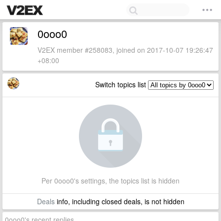
0ooo0
V2EX member #258083, joined on 2017-10-07 19:26:47
+08:00
Switch topics list
Per 0ooo0's settings, the topics list is hidden
Deals
info, including closed deals, is not hidden
0ooo0's recent replies