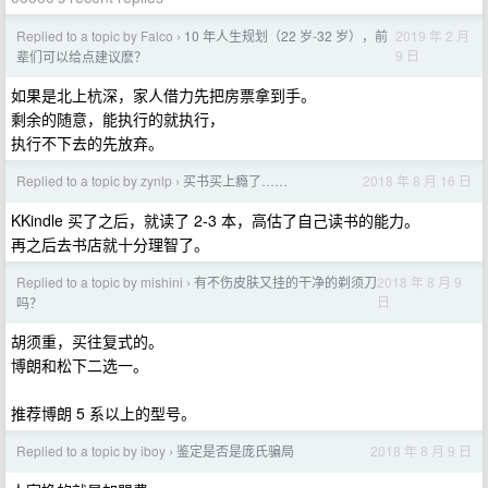
Replied to a topic by Falco
10 年人生规划（22 岁-32 岁），前
2019 年 2 月
›
9 日
辈们可以给点建议麽？
如果是北上杭深，家人借力先把房票拿到手。
剩余的随意，能执行的就执行，
执行不下去的先放弃。
Replied to a topic by zynlp
买书买上瘾了……
2018 年 8 月 16 日
›
KKindle 买了之后，就读了 2-3 本，高估了自己读书的能力。
再之后去书店就十分理智了。
Replied to a topic by mishini
有不伤皮肤又挂的干净的剃须刀
2018 年 8 月 9
›
日
吗？
胡须重，买往复式的。
博朗和松下二选一。
推荐博朗 5 系以上的型号。
Replied to a topic by iboy
鉴定是否是庞氏骗局
2018 年 8 月 9 日
›