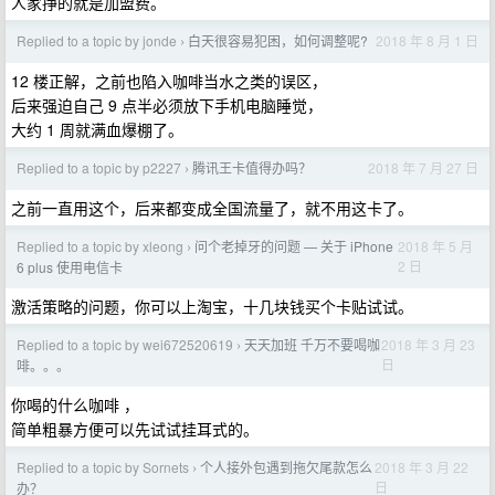
人家挣的就是加盟费。
Replied to a topic by jonde
白天很容易犯困，如何调整呢?
2018 年 8 月 1 日
›
12 楼正解，之前也陷入咖啡当水之类的误区，
后来强迫自己 9 点半必须放下手机电脑睡觉，
大约 1 周就满血爆棚了。
Replied to a topic by p2227
腾讯王卡值得办吗？
2018 年 7 月 27 日
›
之前一直用这个，后来都变成全国流量了，就不用这卡了。
Replied to a topic by xleong
问个老掉牙的问题 — 关于 iPhone
2018 年 5 月
›
2 日
6 plus 使用电信卡
激活策略的问题，你可以上淘宝，十几块钱买个卡贴试试。
Replied to a topic by wei672520619
天天加班 千万不要喝咖
2018 年 3 月 23
›
日
啡。。。
你喝的什么咖啡 ，
简单粗暴方便可以先试试挂耳式的。
Replied to a topic by Sornets
个人接外包遇到拖欠尾款怎么
2018 年 3 月 22
›
日
办？