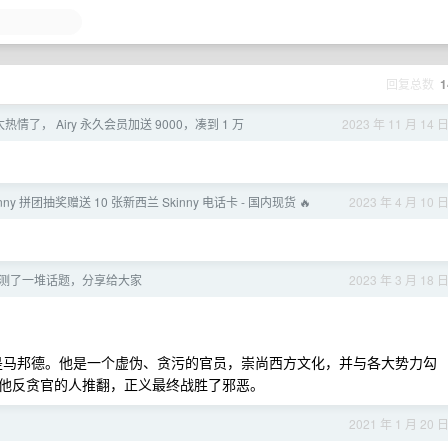
回复总数
1
热情了， Airy 永久会员加送 9000，凑到 1 万
2023 年 11 月 14 
kinny 拼团抽奖赠送 10 张新西兰 Skinny 电话卡 - 国内现货 🔥
2023 年 4 月 10 
测了一堆话题，分享给大家
2023 年 3 月 18 
县长是马邦德。他是一个虚伪、贪污的官员，崇尚西方文化，并与各大势力勾
他反贪官的人推翻，正义最终战胜了邪恶。
2021 年 1 月 20 