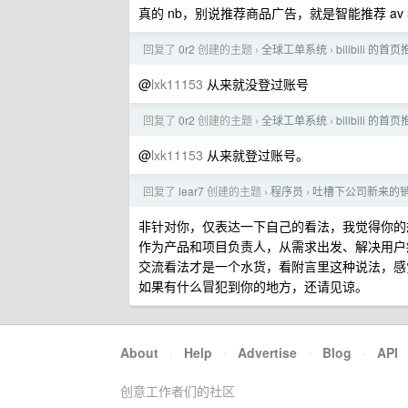
真的 nb，别说推荐商品广告，就是智能推荐 a
回复了
0r2
创建的主题
全球工单系统
bilibili 
›
›
@
lxk11153
从来就没登过账号
回复了
0r2
创建的主题
全球工单系统
bilibili 
›
›
@
lxk11153
从来就登过账号。
回复了
lear7
创建的主题
程序员
吐槽下公司新来的
›
›
非针对你，仅表达一下自己的看法，我觉得你的想
作为产品和项目负责人，从需求出发、解决用户
交流看法才是一个水货，看附言里这种说法，感
如果有什么冒犯到你的地方，还请见谅。
About
·
Help
·
Advertise
·
Blog
·
API
创意工作者们的社区