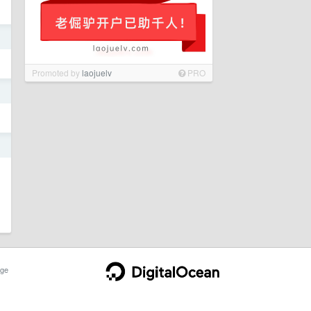
日
Promoted by
laojuelv
PRO
日
日
ge