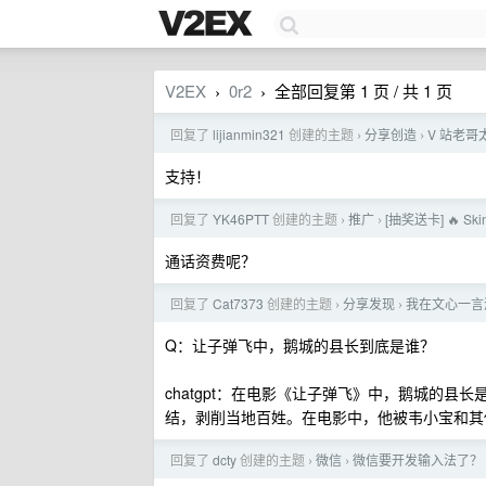
V2EX
0r2
全部回复第 1 页 / 共 1 页
›
›
回复了
lijianmin321
创建的主题
分享创造
V 站老哥太
›
›
支持！
回复了
YK46PTT
创建的主题
推广
[抽奖送卡] 🔥 S
›
›
通话资费呢？
回复了
Cat7373
创建的主题
分享发现
我在文心一言
›
›
Q：让子弹飞中，鹅城的县长到底是谁？
chatgpt：在电影《让子弹飞》中，鹅城的
结，剥削当地百姓。在电影中，他被韦小宝和其
回复了
dcty
创建的主题
微信
微信要开发输入法了？
›
›