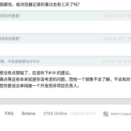
v 我都信，偷浏览器记录的事过去有三天了吗？
的首页推荐如何重置？
2020 年 8 月 7 
的首页推荐如何重置？
2020 年 8 月 7 
销售，不知道我想法对不对
2018 年 7 月 12 
法有点狭隘了，应该听下#19 的建议。
痛点等这些本来就是你该考虑的问题，而他一个销售不去了解，不去和你
觉你更适合单纯做一个开发而非项目负责人。
·
FAQ
·
Solana
·
2702 Online
Highest 6679
·
Select Langua