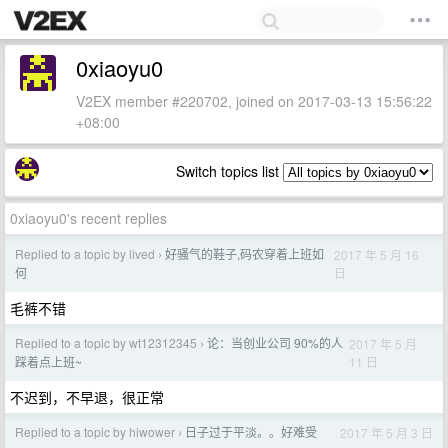
0xiaoyu0
V2EX member #220702, joined on 2017-03-13 15:56:22
+08:00
Switch topics list
0xiaoyu0's recent replies
Replied to a topic by lived
好骚气的鞋子,码农穿着上班如
2017 年 5 月 16
›
日
何
毛裤不错
Replied to a topic by wt12312345
论：当创业公司 90%的人
2017 年 5 月
›
11 日
踩着点上班~
不迟到，不早退，很正常
Replied to a topic by hiwower
日子过于平淡。。好难受
2017 年 5 月 3 日
›