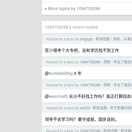
More topics by 1094705286
»
1094705286's recent replies
Replied to a topic by
icegogh
职场话题
求助，从事
›
›
至少得考个大专吧，没有学历找不到工作
Replied to a topic by
1094705286
求职
毕业了朋友们，
›
›
@
dumbbell5kg
9 年
Replied to a topic by
1094705286
求职
毕业了朋友们，
›
›
@
weenhall5
长沙不好找工作吗？我正打算回去
Replied to a topic by
ali233
职场话题
关于前端代码
›
›
领导不去学习吗？墨守成规，固步自封。
Replied to a topic by
1094705286
职场话题
有没有
›
›