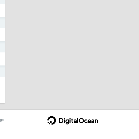
4
4
4
ge