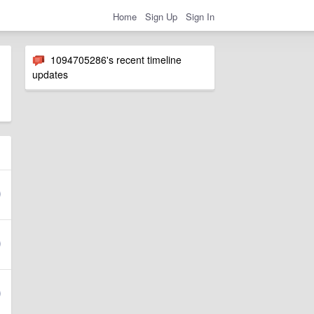
Home
Sign Up
Sign In
1094705286's recent timeline
updates