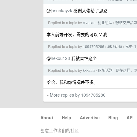
@
jasonkayzk
感谢大佬给了思路
Replied to a topic by
civelxu
创业组队
想结交产品
›
›
本人前端开发，需要的可以 V 我
Replied to a topic by
1094705286
职场话题
兄弟们
›
›
@
hekou123
我就害怕这个
Replied to a topic by
kkkaaa
职场话题
现在这样，
›
›
哈哈，我和你情况差不多。
More replies by 1094705286
»
About
·
Help
·
Advertise
·
Blog
·
API
创意工作者们的社区