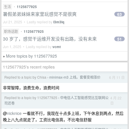
生活
•
1125677925
暑假弟弟妹妹来家里玩感觉不是很爽
63
Jul 21, 2025 • Lastly replied by
l3m3lq
职场话题
•
1125677925
30 岁了，感觉干运维开发没有出路，没有未来
51
Jun 1, 2025 • Lastly replied by
vcmt
More topics by 1125677925
»
1125677925's recent replies
Replied to a topic by Chisa
minimax-m3 上线。套餐变相涨价
6 月 11 日
›
非常智障，浪费生命，浪费时间
Replied to a topic by 1125677925
中电信人工智能感觉比互联网公
4 月 22
›
日
司还卷
@
nicknice
一看就不行，我现在十点多上班，下午休息到两点，然后
晚上八九点就走了，工资比电信高，不比电信舒服