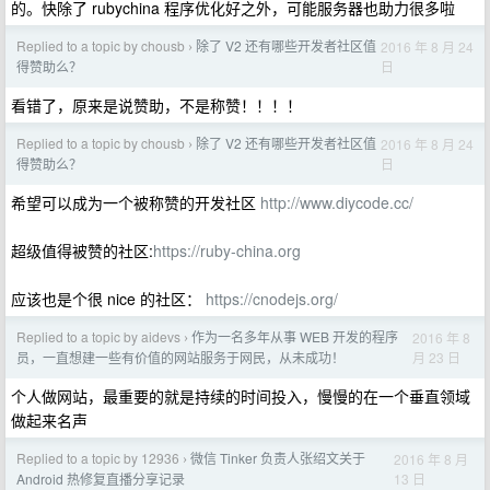
的。快除了 rubychina 程序优化好之外，可能服务器也助力很多啦
Replied to a topic by chousb
除了 V2 还有哪些开发者社区值
2016 年 8 月 24
›
日
得赞助么？
看错了，原来是说赞助，不是称赞！！！！
Replied to a topic by chousb
除了 V2 还有哪些开发者社区值
2016 年 8 月 24
›
日
得赞助么？
希望可以成为一个被称赞的开发社区
http://www.diycode.cc/
超级值得被赞的社区:
https://ruby-china.org
应该也是个很 nice 的社区：
https://cnodejs.org/
Replied to a topic by aidevs
作为一名多年从事 WEB 开发的程序
2016 年 8
›
月 23 日
员，一直想建一些有价值的网站服务于网民，从未成功！
个人做网站，最重要的就是持续的时间投入，慢慢的在一个垂直领域
做起来名声
Replied to a topic by 12936
微信 Tinker 负责人张绍文关于
2016 年 8 月
›
13 日
Android 热修复直播分享记录