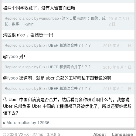
被两个同学收藏了，没有人留言而已哦
Replied to a topic by wanquribao
湾区日报两周年：回顾、成
2016 年 8 月
›
2 日
长、数字、T-Shirt
湾区很 nice ，强烈赞一个！
Replied to a topic by Elix
UBER 和滴滴合并了！？？
2016 年 8 月 1 日
›
@
fyooo
对！
Replied to a topic by Elix
UBER 和滴滴合并了！？？
2016 年 8 月 1 日
›
@
fyooo
渠道啊，就是 uber 总部的工程师私下跟我说的啊
Replied to a topic by Elix
UBER 和滴滴合并了！？？
2016 年 8 月 1 日
›
传 Uber 中国和滴滴是否合并，然后看到各种辟谣啊什么的，我想说
Uber 总部负责 Uber 中国的工程师都已经被优化了，所以还要继续辟
谣下去？
More replies by 12936
»
© 2026 V2EX · 27ms · 3.9.8.5
About
·
Language