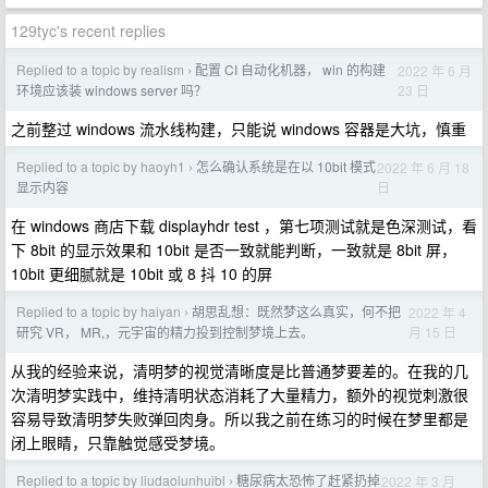
129tyc's recent replies
Replied to a topic by realism
配置 CI 自动化机器， win 的构建
2022 年 6 月
›
23 日
环境应该装 windows server 吗？
之前整过 windows 流水线构建，只能说 windows 容器是大坑，慎重
Replied to a topic by haoyh1
怎么确认系统是在以 10bit 模式
2022 年 6 月 18
›
日
显示内容
在 windows 商店下载 displayhdr test ，第七项测试就是色深测试，看
下 8bit 的显示效果和 10bit 是否一致就能判断，一致就是 8bit 屏，
10bit 更细腻就是 10bit 或 8 抖 10 的屏
Replied to a topic by haiyan
胡思乱想：既然梦这么真实，何不把
2022 年 4
›
月 15 日
研究 VR， MR,，元宇宙的精力投到控制梦境上去。
从我的经验来说，清明梦的视觉清晰度是比普通梦要差的。在我的几
次清明梦实践中，维持清明状态消耗了大量精力，额外的视觉刺激很
容易导致清明梦失败弹回肉身。所以我之前在练习的时候在梦里都是
闭上眼睛，只靠触觉感受梦境。
Replied to a topic by liudaolunhuibl
糖尿病太恐怖了赶紧扔掉
2022 年 3 月
›