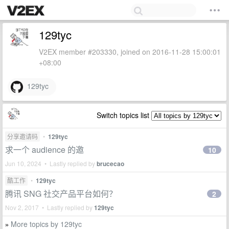
129tyc
V2EX member #203330, joined on 2016-11-28 15:00:01
+08:00
129tyc
Switch topics list
分享邀请码
•
129tyc
求一个 audience 的邀
10
Jun 10, 2024 • Lastly replied by
brucecao
酷工作
•
129tyc
腾讯 SNG 社交产品平台如何？
2
Nov 2, 2017 • Lastly replied by
129tyc
More topics by 129tyc
»