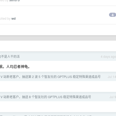
xero75
4
plied by
wd
的不是人干的活
4 days ag
么滚。人均忍者神龟。
 V 站新老客户，抽送第 2 波 5 个智友社的 GPTPLUS 稳定特殊渠道成品号
Jul 1
馈 V 站新老客户，抽送 8 个智友社的 GPTPLUS 稳定特殊渠道成品号
Jul 