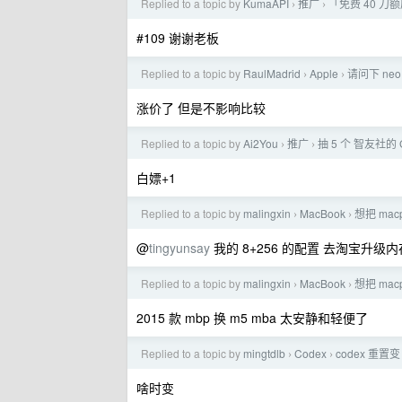
Replied to a topic by
KumaAPI
推广
「免费 40 刀
›
›
#109 谢谢老板
Replied to a topic by
RaulMadrid
Apple
请问下 neo
›
›
涨价了 但是不影响比较
Replied to a topic by
Ai2You
推广
抽 5 个 智友社的
›
›
白嫖+1
Replied to a topic by
malingxin
MacBook
想把 mac
›
›
@
tingyunsay
我的 8+256 的配置 去淘宝升级内存
Replied to a topic by
malingxin
MacBook
想把 mac
›
›
2015 款 mbp 换 m5 mba 太安静和轻便了
Replied to a topic by
mingtdlb
Codex
codex 重置变
›
›
啥时变