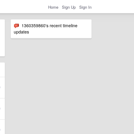
Home
Sign Up
Sign In
1360359860's recent timeline
updates