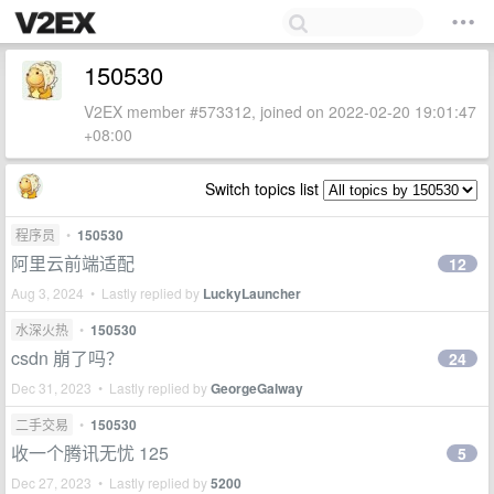
150530
V2EX member #573312, joined on 2022-02-20 19:01:47
+08:00
Switch topics list
程序员
•
150530
阿里云前端适配
12
Aug 3, 2024 • Lastly replied by
LuckyLauncher
水深火热
•
150530
csdn 崩了吗？
24
Dec 31, 2023 • Lastly replied by
GeorgeGalway
二手交易
•
150530
收一个腾讯无忧 125
5
Dec 27, 2023 • Lastly replied by
5200