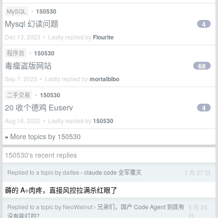
MySQL
•
150530
Mysql 幻读问题
4
Dec 13, 2023 • Lastly replied by
Flourite
程序员
•
150530
毒瘤盗版网站
68
Sep 7, 2023 • Lastly replied by
mortalbibo
二手交易
•
150530
20 收个德鸡 Euserv
4
Aug 16, 2022 • Lastly replied by
150530
More topics by 150530
»
150530's recent replies
Replied to a topic by daifee
claude code 全军覆灭
7 月 27 日
›
薅的 A÷肉疼，直接风控拉满杀红眼了
Replied to a topic by NeoWalnut
兄弟们，国产 Code Agent 到底有
5 月 29
›
日
没有能打的？