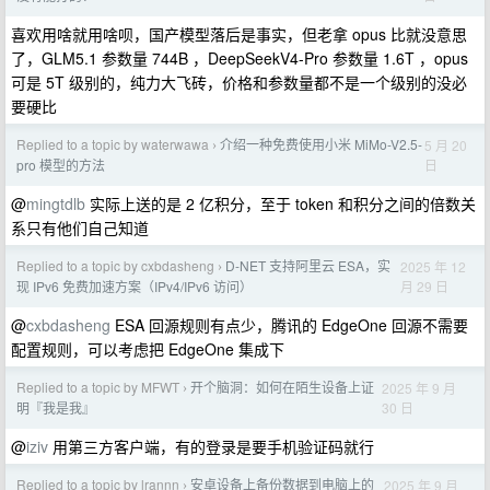
喜欢用啥就用啥呗，国产模型落后是事实，但老拿 opus 比就没意思
了，GLM5.1 参数量 744B ，DeepSeekV4-Pro 参数量 1.6T ，opus
可是 5T 级别的，纯力大飞砖，价格和参数量都不是一个级别的没必
要硬比
Replied to a topic by waterwawa
介绍一种免费使用小米 MiMo-V2.5-
5 月 20
›
日
pro 模型的方法
@
mingtdlb
实际上送的是 2 亿积分，至于 token 和积分之间的倍数关
系只有他们自己知道
Replied to a topic by cxbdasheng
D-NET 支持阿里云 ESA，实
2025 年 12
›
月 29 日
现 IPv6 免费加速方案（IPv4/IPv6 访问）
@
cxbdasheng
ESA 回源规则有点少，腾讯的 EdgeOne 回源不需要
配置规则，可以考虑把 EdgeOne 集成下
Replied to a topic by MFWT
开个脑洞：如何在陌生设备上证
2025 年 9 月
›
30 日
明『我是我』
@
iziv
用第三方客户端，有的登录是要手机验证码就行
Replied to a topic by lrannn
安卓设备上备份数据到电脑上的
2025 年 9 月
›