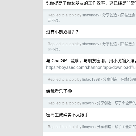
5.你提高了你女朋友的工作效率，这已经是非
Replied to a topic by
shawndev
分享创造
[回帖送会
›
›
两不误。
没有小鹤双拼？？
Replied to a topic by
shawndev
分享创造
[回帖送会
›
›
两不误。
与 ChatGPT 慧聊，与朋友密聊，用小戈输
https://boyasec.com/shannon/app/download?
Replied to a topic by
liutao1998
分享创造
在线代码编辑
›
›
给我看乐了😂
Replied to a topic by
licoycn
分享创造
写了个全新的
›
›
密码生成确实不太跟手
Replied to a topic by
licoycn
分享创造
写了个全新的
›
›