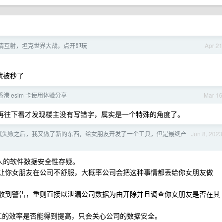
 激情互射，坦克世界大战，点开即玩
Apr 2
就被秒了
港 esim 卡使用体验分享
Mar 1
，再往下看才发现楼主没有写错字，属实是一个特殊的角度了。
试失败之后，我又做了新的东西，给女朋友开发了一个工具，但是最终产
Jun 8, 202
个人的软件数据安全性存疑。
会让你女朋友在公司不舒服，大概率公司会把这种事情都丢给你女朋友做
则收到警告，重则直接以泄漏公司数据为由开除并且调查你女朋友是否在其
 员工的效率是否能得到提高，只会关心公司的数据安全。