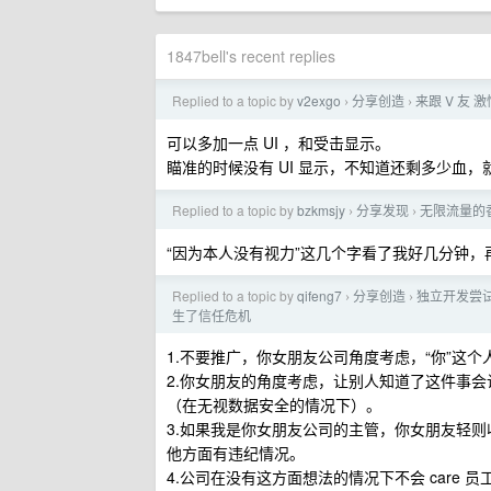
1847bell's recent replies
Replied to a topic by
v2exgo
分享创造
来跟 V 友
›
›
可以多加一点 UI ，和受击显示。
瞄准的时候没有 UI 显示，不知道还剩多少血，
Replied to a topic by
bzkmsjy
分享发现
无限流量的香
›
›
“因为本人没有视力”这几个字看了我好几分钟
Replied to a topic by
qifeng7
分享创造
独立开发尝
›
›
生了信任危机
1.不要推广，你女朋友公司角度考虑，“你”这
2.你女朋友的角度考虑，让别人知道了这件事
（在无视数据安全的情况下）。
3.如果我是你女朋友公司的主管，你女朋友轻
他方面有违纪情况。
4.公司在没有这方面想法的情况下不会 care