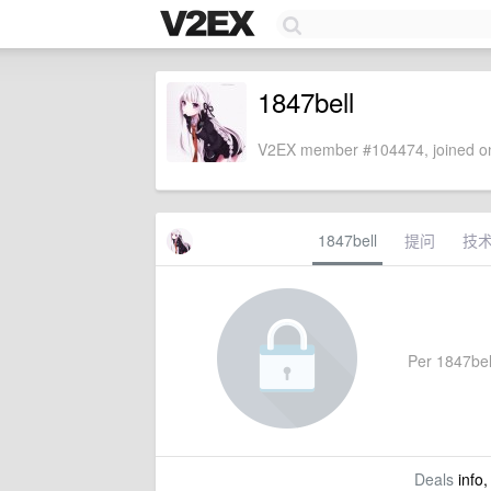
1847bell
V2EX member #104474, joined on
1847bell
提问
技
Per 1847bell
Deals
info,