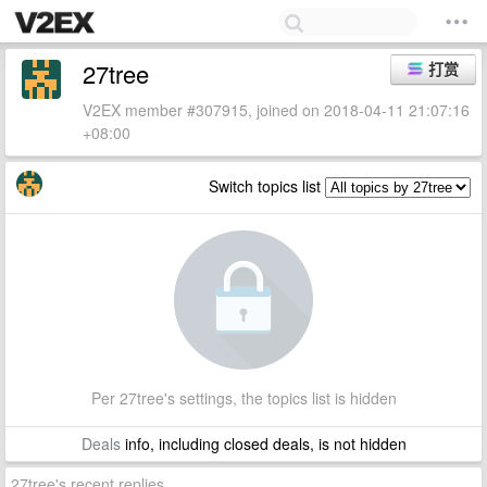
27tree
打赏
V2EX member #307915, joined on 2018-04-11 21:07:16
+08:00
Switch topics list
Per 27tree's settings, the topics list is hidden
Deals
info, including closed deals, is not hidden
27tree's recent replies