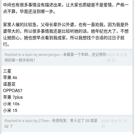
中间也有很多事情没有描述出来，让大家也质疑是不是爱情，严格一
点不算，毕竟还没到哪一步。
家里人催的比较急，父母长辈外公外婆，也有一直劝我，因为我是外
婆带大的，所以很多事情我还是比较听她的话，她年纪也大了，不想
让她担心，她也想早点看到我成家，所以我想找个合适的过日子就
行。
Replied to a topic by sevenyangcc
来暴露一下年龄，还记得你
2025 年 8 月
›
25 日
用的第一款手机吗？
三星
苹果 4s
诺基亚
OPPOA57
苹果 7plus
小米 10s
小米 15
Replied to a topic by 27tree
有感而发：男人过了 25 就是
2025 年 8 月 15
›
日
52 了