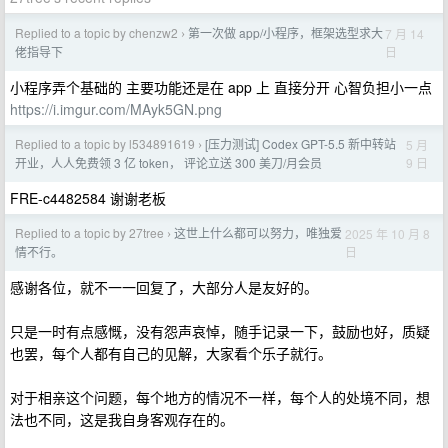
Replied to a topic by chenzw2
第一次做 app/小程序，框架选型求大
7 月 14
›
日
佬指导下
小程序弄个基础的 主要功能还是在 app 上 直接分开 心智负担小一点
https://i.imgur.com/MAyk5GN.png
Replied to a topic by l534891619
[压力测试] Codex GPT-5.5 新中转站
5 月
›
9 日
开业，人人免费领 3 亿 token， 评论立送 300 美刀/月会员
FRE-c4482584 谢谢老板
Replied to a topic by 27tree
这世上什么都可以努力，唯独爱
2025 年 10 月 8
›
日
情不行。
感谢各位，就不一一回复了，大部分人是友好的。
只是一时有点感慨，没有怨声哀悼，随手记录一下，鼓励也好，质疑
也罢，每个人都有自己的见解，大家看个乐子就行。
对于相亲这个问题，每个地方的情况不一样，每个人的处境不同，想
法也不同，这是我自身客观存在的。