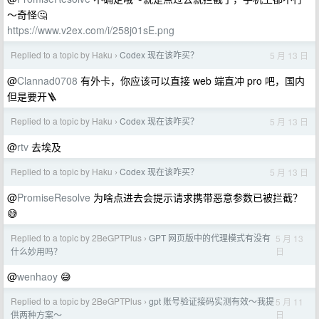
～奇怪🤔
https://www.v2ex.com/i/258j01sE.png
Replied to a topic by Haku
Codex 现在该咋买？
5 月 13 日
›
@
Clannad0708
有外卡，你应该可以直接 web 端直冲 pro 吧，国内
但是要开🪜
Replied to a topic by Haku
Codex 现在该咋买？
5 月 13 日
›
@
rtv
去埃及
Replied to a topic by Haku
Codex 现在该咋买？
5 月 13 日
›
@
PromiseResolve
为啥点进去会提示请求携带恶意参数已被拦截？
😅
Replied to a topic by 2BeGPTPlus
GPT 网页版中的代理模式有没有
5 月 13
›
日
什么妙用吗？
@
wenhaoy
😅
Replied to a topic by 2BeGPTPlus
gpt 账号验证接码实测有效～我提
5 月 11
›
日
供两种方案～