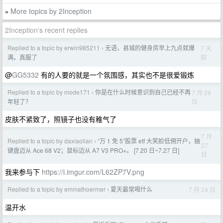
More topics by 2Inception
»
2Inception's recent replies
Replied to a topic by erwin985211
无语，县城的健身房早上九点就爆
7 天
›
前
满。真服了
@
GG5332
有的人要的就是一个氛围感，其实也不是很爱锻炼
Replied to a topic by mode171
你是在什么时候意识到自己已经不再
7 月 29
›
日
年轻了？
皮肤不紧致了，照镜子也没有稚气了
7 月
Replied to a topic by daxiaolian
“万 1 免 5”股票 etf 大笑脸低佣开户，抽
›
27
键盘迈从 Ace 68 V2；鼠标迈从 A7 V3 PRO+。 [7.20 日~7.27 日]
日
我来参与下
https://i.imgur.com/L62ZP7V.png
Replied to a topic by emmathoermer
夏天最常喝什么
7 月 24 日
›
温开水