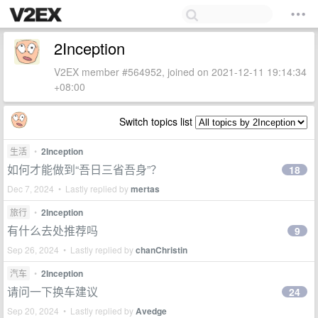
2Inception
V2EX member #564952, joined on 2021-12-11 19:14:34
+08:00
Switch topics list
生活
•
2Inception
如何才能做到“吾日三省吾身”？
18
Dec 7, 2024 • Lastly replied by
mertas
旅行
•
2Inception
有什么去处推荐吗
9
Sep 26, 2024 • Lastly replied by
chanChristin
汽车
•
2Inception
请问一下换车建议
24
Sep 20, 2024 • Lastly replied by
Avedge