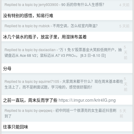
Replied to a topic by jerry933900
90 后的你有什么人生感悟？
4 天前
›
没有特别的感悟，知易行难
Replied to a topic by rrubick
不用空调，怎么给室内降温？
5 天前
›
冰几个装水的瓶子，放盆子里，用湿抹布盖着
5
Replied to a topic by daxiaolian
“万 1 免 5”股票基金大笑脸低佣开户，抽
›
天
键盘迈从 Ace 68 V2；鼠标迈从 A7 V3 PRO+。 [8.3 日~8.10 日]
前
分母
5
Replied to a topic by squirrel7105
大家周末都干什么？现在周末基本都在
›
天
生活上了，而不是刷面试题，学习啥的，感觉很舒服的！
前
之前一直玩，周末反而学了些
https://i.imgur.com/krir4IG.png
Replied to a topic by qwqqwq
初中同班一个很漂亮的女生最近抖音刷
5 天
›
前
到了
往事只能回味