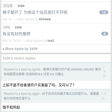
问与答
•
3499
梯子都开了 为啥这个站还是打不开呢
15
Jan 30 • Lastly replied by
404www
VPN
•
3499
有没有好的推荐
8
Mar 21, 2025 • Lastly replied by
hzz2
More topics by 3499
»
3499's recent replies
2
Replied to a topic by fgvbt3
香港众安银行开户返 300HKD+30USD 美光
›
天
科技股票兑换券 活动时间 8.6 日至 9.9 日截止
前
之前不是不给香港开户买美股了吗，又可以了？
Replied to a topic by sjjgpt
对于白月光你最不能忘记的是什么，或者最
4 天
›
前
吸引你的地方是什么
情不知所起