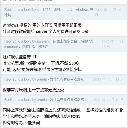
Replied to a topic by cdh1075
请教下 nas 用 windows 有
2022 年 11 月 19
›
日
啥坑
windows 挺稳的,用的 NTFS,可惜用不起正版
什么时候微软能给 server 个人免费许可证啊...😂
Replied to a topic by awefeng
闲鱼上很多卖自己"定制"的
2022 年 11 月
›
18 日
macbook，是有什么门道吗？
除旗舰机型自带 1T
其它机型,哪个都要“定制”一下吧,不然 256G
可能“选配”更好理解,但苹果官方喜欢叫定制...
Replied to a topic by orenla
为什么有女孩喜欢烟味
2022 年 11 月 18 日
›
但非常讨厌烟儿,一丁点都无法接受
Replied to a topic by orenla
为什么有女孩喜欢烟味
2022 年 11 月 18 日
›
同楼上喜欢汽油味,很醇很上头,还喜欢油漆味,一些挥发性的烃类,在化
学上和香水,甚至人身上油脂香味儿结构类似
但有的有毒,不能多闻