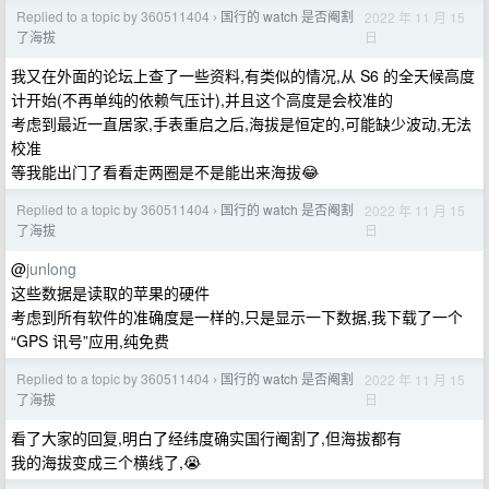
Replied to a topic by 360511404
国行的 watch 是否阉割
2022 年 11 月 15
›
日
了海拔
我又在外面的论坛上查了一些资料,有类似的情况,从 S6 的全天候高度
计开始(不再单纯的依赖气压计),并且这个高度是会校准的
考虑到最近一直居家,手表重启之后,海拔是恒定的,可能缺少波动,无法
校准
等我能出门了看看走两圈是不是能出来海拔😂
Replied to a topic by 360511404
国行的 watch 是否阉割
2022 年 11 月 15
›
日
了海拔
@
junlong
这些数据是读取的苹果的硬件
考虑到所有软件的准确度是一样的,只是显示一下数据,我下载了一个
“GPS 讯号”应用,纯免费
Replied to a topic by 360511404
国行的 watch 是否阉割
2022 年 11 月 15
›
日
了海拔
看了大家的回复,明白了经纬度确实国行阉割了,但海拔都有
我的海拔变成三个横线了,😭