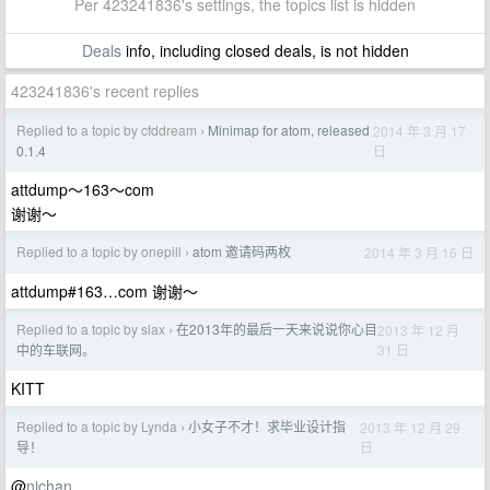
Per 423241836's settings, the topics list is hidden
Deals
info, including closed deals, is not hidden
423241836's recent replies
Replied to a topic by cfddream
Minimap for atom, released
2014 年 3 月 17
›
日
0.1.4
attdump～163～com
谢谢～
Replied to a topic by onepill
atom 邀请码两枚
2014 年 3 月 16 日
›
attdump#163…com 谢谢～
Replied to a topic by slax
在2013年的最后一天来说说你心目
2013 年 12 月
›
31 日
中的车联网。
KITT
Replied to a topic by Lynda
小女子不才！求毕业设计指
2013 年 12 月 29
›
日
导！
@
nichan