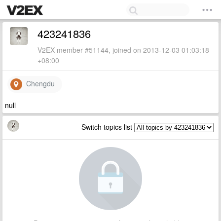
423241836
V2EX member #51144, joined on 2013-12-03 01:03:18
+08:00
Chengdu
null
Switch topics list