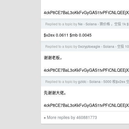
4ckP8CE7BaL3oKkFvGyGAS1tvPFiCNLQEEjX
Replied to a topic by
Ne
Solana
猜价格 ，空投 1k $
›
›
$v2ex 0.0611 $mb 0.0045
Replied to a topic by
0xcryptoeagle
Solana
空投 1
›
›
谢谢老板，
4ckP8CE7BaL3oKkFvGyGAS1tvPFiCNLQEEjX
Replied to a topic by
gzldc
Solana
5000 枚$v2e
›
›
先谢谢大佬。
4ckP8CE7BaL3oKkFvGyGAS1tvPFiCNLQEEjX
More replies by 460881773
»