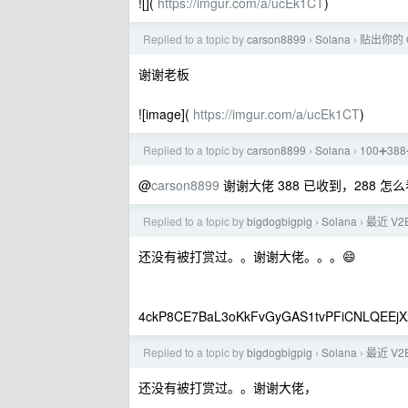
![](
https://imgur.com/a/ucEk1CT
)
Replied to a topic by
carson8899
Solana
贴出你的 
›
›
谢谢老板
![image](
https://imgur.com/a/ucEk1CT
)
Replied to a topic by
carson8899
Solana
100➕3
›
›
@
carson8899
谢谢大佬 388 已收到，288 怎
Replied to a topic by
bigdogbigpig
Solana
最近 V
›
›
还没有被打赏过。。谢谢大佬。。。😄
4ckP8CE7BaL3oKkFvGyGAS1tvPFiCNLQEEjX
Replied to a topic by
bigdogbigpig
Solana
最近 V
›
›
还没有被打赏过。。谢谢大佬，