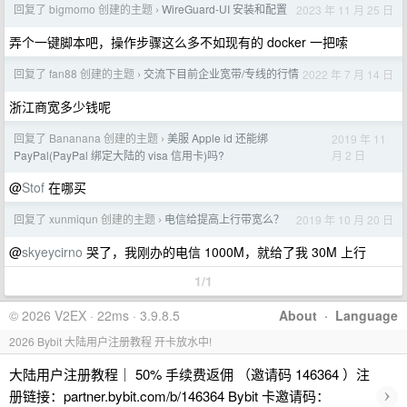
回复了 bigmomo 创建的主题
WireGuard-UI 安装和配置
2023 年 11 月 25 日
›
弄个一键脚本吧，操作步骤这么多不如现有的 docker 一把嗦
回复了 fan88 创建的主题
交流下目前企业宽带/专线的行情
2022 年 7 月 14 日
›
浙江商宽多少钱呢
回复了 Bananana 创建的主题
美服 Apple id 还能绑
2019 年 11
›
月 2 日
PayPal(PayPal 绑定大陆的 visa 信用卡)吗?
@
Stof
在哪买
回复了 xunmiqun 创建的主题
电信给提高上行带宽么？
2019 年 10 月 20 日
›
@
skyeycirno
哭了，我刚办的电信 1000M，就给了我 30M 上行
1/1
© 2026 V2EX · 22ms · 3.9.8.5
About
·
Language
2026 Bybit 大陆用户注册教程 开卡放水中!
大陆用户注册教程｜ 50% 手续费返佣 （邀请码 146364 ）注
›
册链接：partner.bybit.com/b/146364 Bybit 卡邀请码：