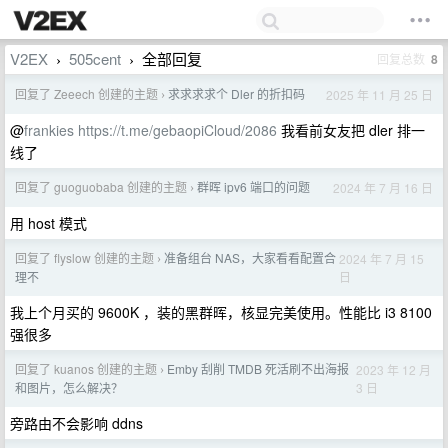
V2EX
505cent
全部回复
回复总数
8
›
›
回复了 Zeeech 创建的主题
求求求求个 Dler 的折扣码
2025 年 11 月 25 日
›
@
frankies
https://t.me/gebaopiCloud/2086
我看前女友把 dler 排一
线了
回复了 guoguobaba 创建的主题
群晖 ipv6 端口的问题
2024 年 7 月 16 日
›
用 host 模式
回复了 flyslow 创建的主题
准备组台 NAS，大家看看配置合
2024 年 7 月 15
›
日
理不
我上个月买的 9600K ，装的黑群晖，核显完美使用。性能比 i3 8100
强很多
回复了 kuanos 创建的主题
Emby 刮削 TMDB 死活刷不出海报
2023 年 12 月
›
3 日
和图片，怎么解决？
旁路由不会影响 ddns