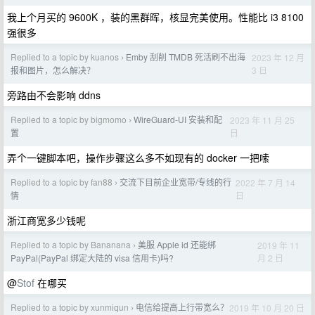
我上个月买的 9600K ，装的黑群晖，核显完美使用。性能比 i3 8100
强很多
Replied to a topic by kuanos
Emby 刮削 TMDB 死活刷不出海
2023 年 12 月
›
3 日
报和图片，怎么解决？
旁路由不会影响 ddns
Replied to a topic by bigmomo
WireGuard-UI 安装和配
2023 年 11 月 25
›
日
置
弄个一键脚本吧，操作步骤这么多不如现有的 docker 一把嗦
Replied to a topic by fan88
交流下目前企业宽带/专线的行
2022 年 7 月 14
›
日
情
浙江商宽多少钱呢
Replied to a topic by Bananana
美服 Apple id 还能绑
2019 年 11
›
月 2 日
PayPal(PayPal 绑定大陆的 visa 信用卡)吗?
@
Stof
在哪买
Replied to a topic by xunmiqun
电信给提高上行带宽么？
2019 年 10 月 20 日
›