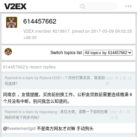
614457662
V2EX member #219817, joined on 2017-03-09 09:02:25
+08:00
Switch topics list
614457662's recent replies
Replied to a topic by Robins12321
7 月份打算买房，我该如
2021 年 5 月 12
›
日
何选择？
同南京 ，友情提醒，买房前别换工作，公积金贷款前需要连续缴满 6
个月没有中断，别问我怎么知道的。
Replied to a topic by biguokang
各位大佬，请教一下如何在断
2021 年 1 月
›
15 日
网的环境下同步代码？
@
fiveelementgid
不是南方网友才对嘛 手动狗头