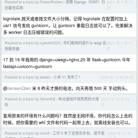
Replied to a topic by PowerRocker
求教 Django（DRF）日
2021 年 1 月 11
›
日
志最佳实践
logrotate,按天或者按文件大小分隔，记得 logrotate 在配置时加上
usr1 信号发给 gunicorn，让 gunicorn 重载日志就可以了。完美解决
多 worker 日志压缩错误的问题。
Replied to a topic by oyjw443523
你们都用的是什么 wsgi 应
2021 年 1 月 11
›
日
用服务器
17 到 19 年我用的 django+uwsgi+nginx,20 年 flask+gunicorn,今年
fastapi+uvicorn+gunicorn
Replied to a topic by wsseo
小米 11 发布了！
2020 年 12 月 29 日
›
@
JensenQian
米 8 昨天才换的电池，向天再借 500 天 手动狗头。
Replied to a topic by IVeverKB
有对虚拟环境熟悉的大佬
2020 年 12 月 24
›
日
吗
复用原来的环境有什么问题吗？既然是无网环境，你代码怎么上去的
时候，把你需要的 whl 文件和代码一起带上去，就离线安装也可以。
Replied to a topic by luxinfl
工作 5 年了还想去外包，是不是
2020 年 12 月
›