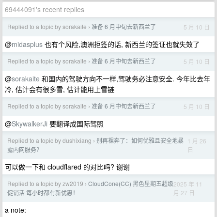
69444091's recent replies
Replied to a topic by sorakaite
准备 6 月中旬去新西兰了
5 月 10 日
›
@
midasplus
也有个风险,澳洲拒签的话, 新西兰的签证也就失效了
Replied to a topic by sorakaite
准备 6 月中旬去新西兰了
5 月 10 日
›
@
sorakaite
和国内的驾驶方向不一样,驾驶务必注意安全. 今年比去年
冷, 估计会有很多雪, 估计能用上雪链
Replied to a topic by sorakaite
准备 6 月中旬去新西兰了
5 月 10 日
›
@
SkywalkerJi
要翻译成国际驾照
Replied to a topic by dushixiang
别再裸奔了：如何优雅且安全地暴
1 月 26
›
日
露内网服务？
可以做一下和 cloudflared 的对比吗? 谢谢
Replied to a topic by zw2019
CloudCone(CC) 黑色星期五超级
2025 年 11
›
月 27 日
促销活 每小时都有新优惠！
a note: