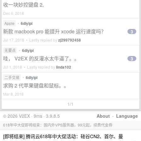
收一块妙控键盘 2,
Dec 6, 2018
Apple
•
6diyipi
新款 macbook pro 能提升 xcode 运行速度吗？
3
Jul 17, 2018 • Lastly replied by
zj299792458
无要点
•
6diyipi
哇， V2EX 的反灌水太牛逼了。。
3
Jul 1, 2018 • Lastly replied by
linda102
二手交易
•
6diyipi
求购 2 代苹果键盘和鼠标。。
Mar 8, 2018
1/1
© 2026 V2EX · 9ms · 3.9.8.5
About
·
Language
618年中大促即将结束：国内外VPS服务器，99元起，续费代金券
[即将结束] 腾讯云618年中大促活动：硅谷CN2、首尔、曼