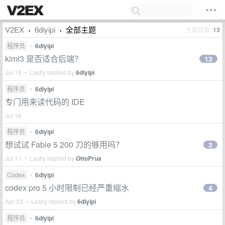
V2EX
6diyipi
全部主题
主题总数
13
›
›
程序员
•
6diyipi
kimi3 是否适合后端？
13
Jul 18 • Lastly replied by
6diyipi
程序员
•
6diyipi
专门用来读代码的 IDE
Jul 16
程序员
•
6diyipi
想试试 Fable 5 200 刀的够用吗？
3
Jul 11 • Lastly replied by
OttoPrua
Codex
•
6diyipi
codex pro 5 小时限制已经严重缩水
4
Apr 23 • Lastly replied by
6diyipi
程序员
•
6diyipi