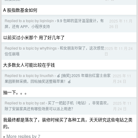
A 股指数基金如何
Replied to a topic by liqinliqin
9.9 包邮的蓝牙温湿度计，有
2025 年 11 月
›
26 日
屏，还有 APP、小程序支持
以前买过小米那个 用了好几年了
Replied to a topic by whythings
和女朋友吵架了，这次感觉
2025 年 11 月 24
›
日
信任崩塌
大多数女人可能比较在乎钱
Replied to a topic by linuxfish
🍎 [抽奖] 2025 年烟台红富士自家
2025 年 11
›
月 24 日
果园新鲜采摘，回帖抽奖送整箱苹果！🍎
抽一下。。。
Replied to a topic by cat
买了一把起子机（电钻），非常喜欢，
2025 年 11
›
月 24 日
除了安装家具还有哪些场景可以派上用途？
我最终都是落灰了，装修时候买了各种工具，天天研究这些电钻之类
的。
More replies by 7
»