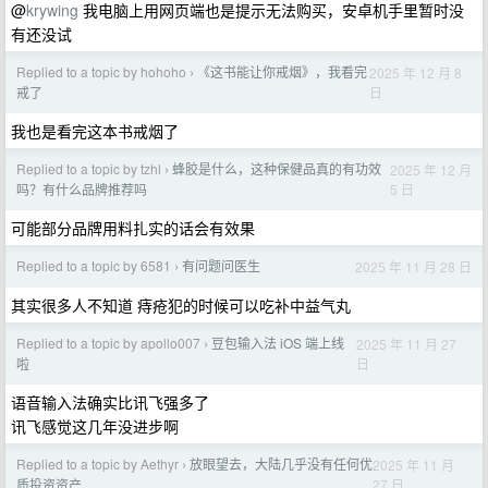
@
krywing
我电脑上用网页端也是提示无法购买，安卓机手里暂时没
有还没试
Replied to a topic by hohoho
《这书能让你戒烟》，我看完
2025 年 12 月 8
›
日
戒了
我也是看完这本书戒烟了
Replied to a topic by tzhl
蜂胶是什么，这种保健品真的有功效
2025 年 12 月
›
5 日
吗？有什么品牌推荐吗
可能部分品牌用料扎实的话会有效果
Replied to a topic by 6581
有问题问医生
2025 年 11 月 28 日
›
其实很多人不知道 痔疮犯的时候可以吃补中益气丸
Replied to a topic by apollo007
豆包输入法 iOS 端上线
2025 年 11 月 27
›
日
啦
语音输入法确实比讯飞强多了
讯飞感觉这几年没进步啊
Replied to a topic by Aethyr
放眼望去，大陆几乎没有任何优
2025 年 11 月
›
27 日
质投资资产