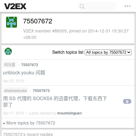
75507672
V2EX member #89305, joined on 2014-12-31 15:30:27
+08:00
Switch topics list
问与答
•
75507672
unblock youku 问题
Apr 23, 2015
shadowsocks
•
75507672
用 SS 代理的 SOCKS5 的迅雷代理，下载东西下
8
部了
Apr 17, 2015 • Lastly replied by
mountainguan
More topics by 75507672
»
75507672's recent replies