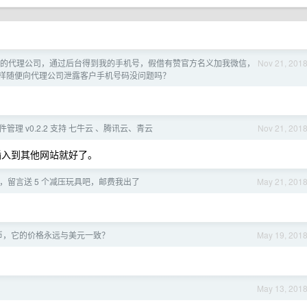
的代理公司，通过后台得到我的手机号，假借有赞官方名义加我微信，
Nov 21, 201
样随便向代理公司泄露客户手机号码没问题吗？
管理 v0.2.2 支持 七牛云 、腾讯云、青云
Nov 21, 201
链插入到其他网站就好了。
好，留言送 5 个减压玩具吧，邮费我出了
May 21, 201
币，它的价格永远与美元一致？
May 19, 201
May 13, 201