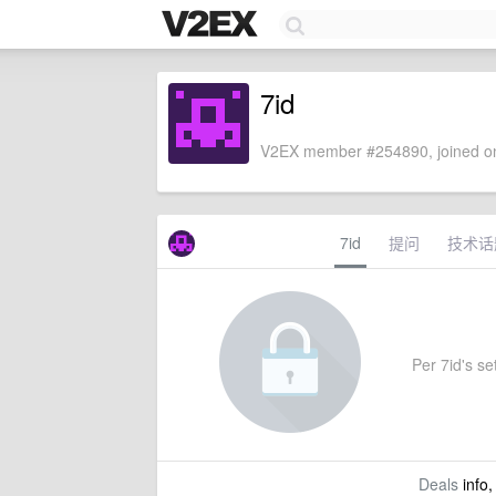
7id
V2EX member #254890, joined on
7id
提问
技术话
Per 7id's set
Deals
info,