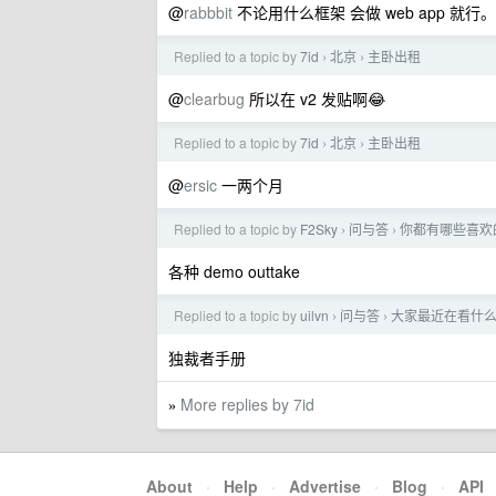
@
rabbbit
不论用什么框架 会做 web app 就行。
Replied to a topic by
7id
北京
主卧出租
›
›
@
clearbug
所以在 v2 发贴啊😂
Replied to a topic by
7id
北京
主卧出租
›
›
@
ersic
一两个月
Replied to a topic by
F2Sky
问与答
你都有哪些喜欢
›
›
各种 demo outtake
Replied to a topic by
uilvn
问与答
大家最近在看什
›
›
独裁者手册
More replies by 7id
»
About
·
Help
·
Advertise
·
Blog
·
API