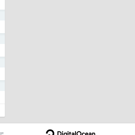
8
8
8
7
ge