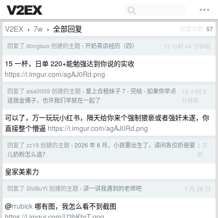
V2EX
7w
全部回复
回复总数
57
›
›
回复了 dongsuo 创建的主题
开奶茶店经历（四）
13 小时 44 分钟前
›
15 一杯，日单 220+能勉强达到你说的实收
https://i.imgur.com/agAJ0Rd.png
回复了 aaa0009 创建的主题
爱上合租妹子 7 - 完结 - 如果你早点
19 小时 5
›
分钟前
送我金镯子，也许我们早就在一起了
可以了，万一玩玩小红书，隔天给你来个强制猥亵或者强奸未遂，你
直接整个懵逼
https://i.imgur.com/agAJ0Rd.png
回复了 zz19 创建的主题
2026 年 8 月，小孩要出生了，请问各位奶爸婴
2 天
›
前
儿奶粉怎么选？
皇家美素力
回复了 ShiBuYi 创建的主题
讲一讲我遇到的老师吧
7 月 28 日
›
@
rrubick
哪有图，我怎么看不到截图
https://i.imgur.com/U3hKhrT.png