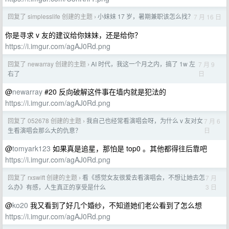
回复了 simplesslife 创建的主题
小妹妹 17 岁，暑期兼职该怎么找？
7 月 16 日
›
你是寻求 v 友的建议给你妹妹，还是给你？
https://i.imgur.com/agAJ0Rd.png
回复了 newarray 创建的主题
AI 时代，我这一个月之内，搞了 1w 左
7 月 9
›
日
右了
@
newarray
#20 反向破解这件事在墙内就是犯法的
https://i.imgur.com/agAJ0Rd.png
回复了 052678 创建的主题
我自己也经常看演唱会呀，为什么 v 友对女
7 月 6
›
日
生看演唱会那么大的仇意？
@
tomyark123
如果真是追星，那怕是 top0 。其他都得往后靠吧
https://i.imgur.com/agAJ0Rd.png
回复了 rxswift 创建的主题
看《感觉女友很爱去看演唱会，不想让她去怎
7 月
›
3 日
么办》有感，人生真正的享受是什么
@
ko20
我又看到了好几个婚纱，不知道她们老公看到了怎么想
https://i.imgur.com/agAJ0Rd.png