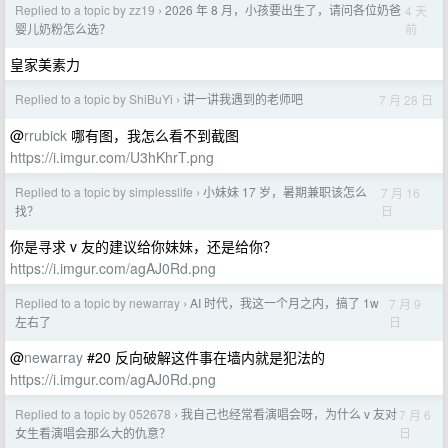
Replied to a topic by zz19
2026 年 8 月，小孩要出生了，请问各位奶爸
4 天
›
前
婴儿奶粉怎么选？
皇家美素力
Replied to a topic by ShiBuYi
讲一讲我遇到的老师吧
7 月 28 日
›
@
rrubick
哪有图，我怎么看不到截图
https://i.imgur.com/U3hKhrT.png
Replied to a topic by simplesslife
小妹妹 17 岁，暑期兼职该怎么
7 月 16
›
日
找？
你是寻求 v 友的建议给你妹妹，还是给你？
https://i.imgur.com/agAJ0Rd.png
Replied to a topic by newarray
AI 时代，我这一个月之内，搞了 1w
7 月 9
›
日
左右了
@
newarray
#20 反向破解这件事在墙内就是犯法的
https://i.imgur.com/agAJ0Rd.png
Replied to a topic by 052678
我自己也经常看演唱会呀，为什么 v 友对
7 月 6
›
日
女生看演唱会那么大的仇意？