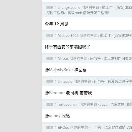
回复了
changxiaodifu
创建的主题
酷工作
[西安] 
›
›
挖掘工程师、高级 web 前端开发工程师！
今年 12 月见
回复了
Michael8902
创建的主题
酷工作
[西安]招聘
›
›
终于有西安的前端招聘了
回复了
Mireas
创建的主题
问与答
求正确制作网页游
›
›
@
MajestySolor
神回复
回复了
simapple
创建的主题
问与答
有没有边码程
›
›
@
Steamer
老司机 带带我
回复了
hellocooltom
创建的主题
Java
汽车之家 [我
›
›
@
unboy
同感
回复了
EPCoo
创建的主题
问与答
怎么实时跟随 V
›
›