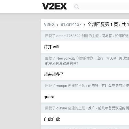
V2EX
812614137
全部回复第 1 页 / 共 
›
›
回复了
dream7758522
创建的主题
问与答
如何知道
›
›
打开 wifi
回复了
Newyorkcity
创建的主题
旅行
今天坐飞机发
›
›
航空还有没跟进的吗？
越来越多了
回复了
wonpn
创建的主题
问与答
有什么靠谱的科技
›
›
quora
回复了
qiayue
创建的主题
推广
前几年备受欢迎的倒蒸
›
›
自此自此