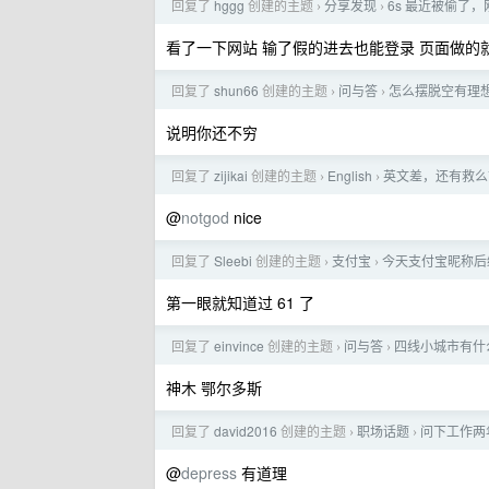
回复了
hggg
创建的主题
分享发现
6s 最近被偷了
›
›
看了一下网站 输了假的进去也能登录 页面做的
回复了
shun66
创建的主题
问与答
怎么摆脱空有理
›
›
说明你还不穷
回复了
zijikai
创建的主题
English
英文差，还有救么
›
›
@
notgod
nice
回复了
Sleebi
创建的主题
支付宝
今天支付宝昵称后
›
›
第一眼就知道过 61 了
回复了
einvince
创建的主题
问与答
四线小城市有什
›
›
神木 鄂尔多斯
回复了
david2016
创建的主题
职场话题
问下工作两
›
›
@
depress
有道理