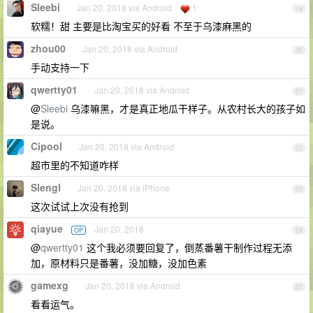
Sleebi
Jan 20, 2018 via Android
1
19
软糯！甜 主要是比淘宝买的好看 不至于乌漆麻黑的
zhou00
Jan 20, 2018 via Android
20
手动支持一下
qwertty01
Jan 20, 2018 via Android
21
@
Sleebi
乌漆嘛黑，才是真正地瓜干样子。从农村长大的孩子如
是说。
Cipool
Jan 20, 2018 via Android
22
超市里的不知道咋样
Slengl
Jan 20, 2018 via iPhone
23
这次试试上次没有抢到
qiayue
Jan 20, 2018
OP
24
@
qwertty01
这个我必须要回复了，倒蒸番薯干制作过程无添
加，原材料只是番薯，没加糖，没加色素
gamexg
Jan 20, 2018 via Android
25
看看运气。