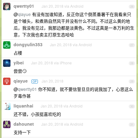
qwertty01
Jan 20, 2018 via Android
26
@
qiayue
有没有加谁知道，反正你这个倒蒸番薯干在我看来只
是个噱头，和煮熟自然风干并没有什么不同。不过这么黄的地
瓜，我没有见过，我那边都是淡黄色。不过这真是一本万利的生
意，下次我也卖主打原生态哈哈
dongyulin353
Jan 20, 2018 via Android
27
占楼
yibei
Jan 20, 2018 via iPhone
28
尝尝🙄
qiayue
Jan 20, 2018
OP
29
@
qwertty01
你不知道，就不要信誓旦旦的说我加了，心思这么
歹毒作甚
liquanhai
Jan 20, 2018 via Android
30
还不错，小孩挺喜欢吃的
dahounet
Jan 20, 2018 via Android
31
支持一下