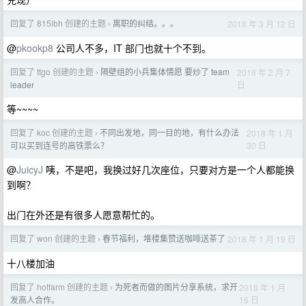
回复了 815lbh 创建的主题
离职的纠结。。。
2018 年 3 月 12 日
›
@
pkookp8
公司人不多，IT 部门也就十个不到。
回复了 ttgo 创建的主题
隔壁组的小兵集体情愿 要炒了 team
2018 年 2 月 7
›
日
leader
等~~~~
回复了 koc 创建的主题
不同出发地，同一目的地，有什么办法
2018 年 1 月
›
30 日
可以买到连号的高铁票么？
@
JuicyJ
咦，不是吧，我换过好几次座位，只要对方是一个人都能换
到啊？
出门在外还是有很多人愿意帮忙的。
回复了 won 创建的主题
春节福利，堆楼集赞送咖啡送茶了
2018 年 1 月 19 日
›
十八楼加油
回复了 hotfarm 创建的主题
为死者而做的图片分享系统，求开
2018 年 1 月
›
16 日
发高人合作。