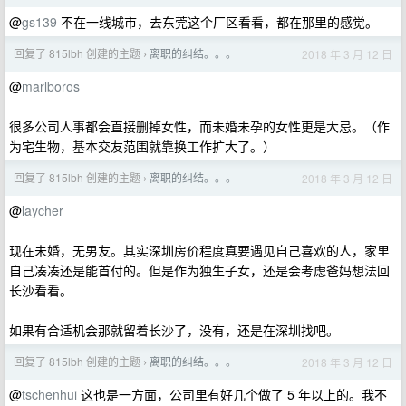
@
gs139
不在一线城市，去东莞这个厂区看看，都在那里的感觉。
回复了 815lbh 创建的主题
离职的纠结。。。
2018 年 3 月 12 日
›
@
marlboros
很多公司人事都会直接删掉女性，而未婚未孕的女性更是大忌。（作
为宅生物，基本交友范围就靠换工作扩大了。）
回复了 815lbh 创建的主题
离职的纠结。。。
2018 年 3 月 12 日
›
@
laycher
现在未婚，无男友。其实深圳房价程度真要遇见自己喜欢的人，家里
自己凑凑还是能首付的。但是作为独生子女，还是会考虑爸妈想法回
长沙看看。
如果有合适机会那就留着长沙了，没有，还是在深圳找吧。
回复了 815lbh 创建的主题
离职的纠结。。。
2018 年 3 月 12 日
›
@
tschenhui
这也是一方面，公司里有好几个做了 5 年以上的。我不