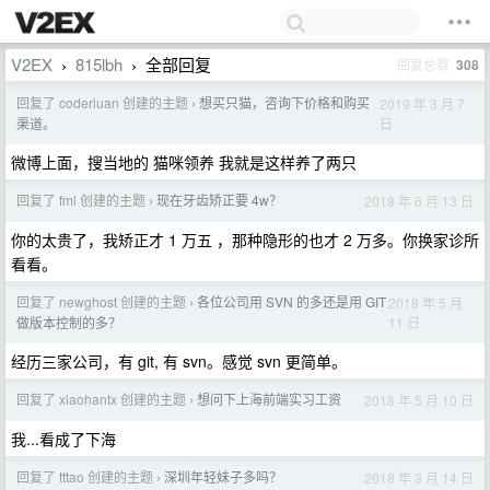
V2EX
815lbh
全部回复
回复总数
308
›
›
回复了 coderluan 创建的主题
想买只猫，咨询下价格和购买
2019 年 3 月 7
›
日
渠道。
微博上面，搜当地的 猫咪领养 我就是这样养了两只
回复了 fml 创建的主题
现在牙齿矫正要 4w？
2018 年 6 月 13 日
›
你的太贵了，我矫正才 1 万五 ，那种隐形的也才 2 万多。你换家诊所
看看。
回复了 newghost 创建的主题
各位公司用 SVN 的多还是用 GIT
2018 年 5 月
›
11 日
做版本控制的多？
经历三家公司，有 git, 有 svn。感觉 svn 更简单。
回复了 xiaohantx 创建的主题
想问下上海前端实习工资
2018 年 5 月 10 日
›
我...看成了下海
回复了 tttao 创建的主题
深圳年轻妹子多吗？
2018 年 3 月 14 日
›