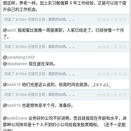
想这样，养老一样。加上实习勉强算 3 年工作经验，正是可以找个提
升自己的工作机会。
回复了 815lbh 创建的主题
离职的纠结。。。
2018 年 3 月 12 日
›
@
wplct
我闺蜜比我晚一周提离职，人家已经走了。已经快慢一个月
了。
回复了 815lbh 创建的主题
离职的纠结。。。
2018 年 3 月 12 日
›
@
yansheng1003
@
deadseven
现在是在深圳。
回复了 815lbh 创建的主题
离职的纠结。。。
2018 年 3 月 12 日
›
@
sea516
他们也是这么说的，给我时间去旅游。_(:зゝ∠)_
回复了 815lbh 创建的主题
离职的纠结。。。
2018 年 3 月 12 日
›
@
sea516
也是想休息半个月，准备好。
@
sydeEvans
业务好的公司不好进啊，而且就我现在年龄和水平，进
那种公司除非是十个人不到的小公司给我发股票期权。（还不一定能
兑现）