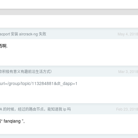
cport 安装 aircrack-ng 失败
May 4, 201
东西啊.
京积极有意义有趣前沿生活方式）
Mar 3, 201
uri=/group/topic/113284881&dt_dapp=1
p A 的时候，经过的路由节点，能知道我 ip 吗
Feb 23, 201
qiang ”,