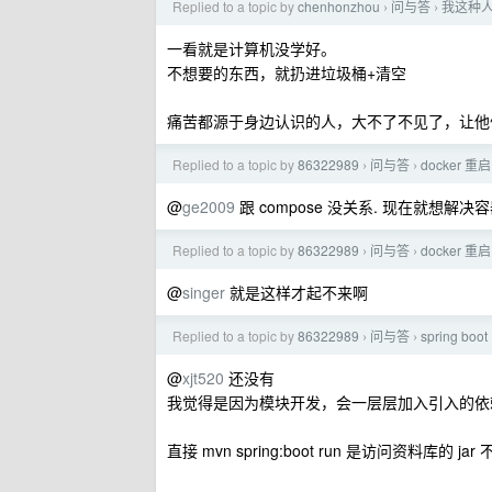
Replied to a topic by
chenhonzhou
问与答
我这种
›
›
一看就是计算机没学好。
不想要的东西，就扔进垃圾桶+清空
痛苦都源于身边认识的人，大不了不见了，让他
Replied to a topic by
86322989
问与答
docker 重
›
›
@
ge2009
跟 compose 没关系. 现在就想解
Replied to a topic by
86322989
问与答
docker 重
›
›
@
singer
就是这样才起不来啊
Replied to a topic by
86322989
问与答
spring b
›
›
@
xjt520
还没有
我觉得是因为模块开发，会一层层加入引入的依
直接 mvn spring:boot run 是访问资料库的 ja