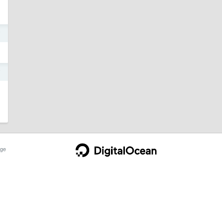
7
7
ge