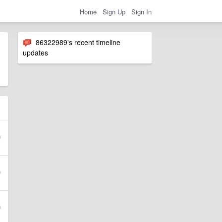
Home
Sign Up
Sign In
86322989's recent timeline
updates