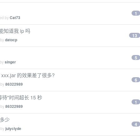
1
ied by
Cat73
知道我 ip 吗
13
 by
datocp
5
 by
singer
ar xxx.jar 的效果差了很多?
6
 by
86322989
等待"时间超长 15 秒
1
 by
86322989
码是多少
4
 by
julyclyde