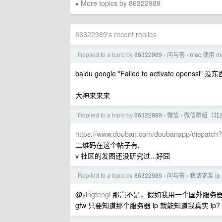
More topics by 86322989
»
86322989's recent replies
Replied to a topic by
86322989
问与答
mac 使用 ma
›
›
baidu google "Failed to activate openssl" 没
大神来来来
Replied to a topic by
86322989
微信
微信群组（北
›
›
https://www.douban.com/doubanapp/dispatch?
二维码在这个帖子有.
v 社区的发图还没研究过...好囧
Replied to a topic by
86322989
问与答
我请求某 i
›
›
@
yingfengi
那岂不是，假如我用一个国外服务器“ fan
gfw 只要知道那个服务器 ip 就能知道我真实 ip?