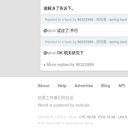
谁解决了告诉下。
Replied to a topic by
86322989
问与答
spring b
›
›
@
qinxi
试过了,不行
Replied to a topic by
86322989
问与答
spring b
›
›
@
qinxi
OK 明天研究下
More replies by 86322989
»
About
·
Help
·
Advertise
·
Blog
·
API
创意工作者们的社区
World is powered by solitude
VERSION: 3.9.8.5 · 18ms ·
UTC 08:38
·
PVG 16:38
·
LAX 0
♥ Do have faith in what you're doing.