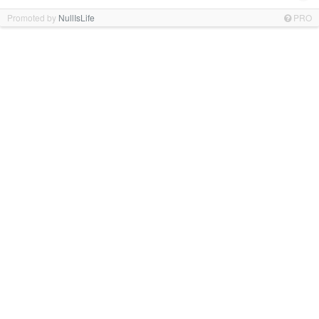
Promoted by
NullIsLife
PRO