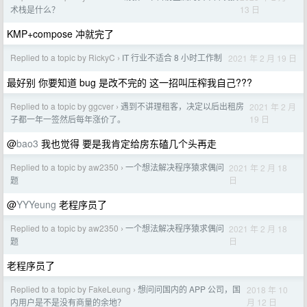
13 日
术栈是什么？
KMP+compose 冲就完了
Replied to a topic by RickyC
IT 行业不适合 8 小时工作制
2021 年 2 月 19 日
›
最好别 你要知道 bug 是改不完的 这一招叫压榨我自己???
Replied to a topic by ggcver
遇到不讲理租客，决定以后出租房
2021 年 2 月
›
19 日
子都一年一签然后每年涨价了。
@
bao3
我也觉得 要是我肯定给房东磕几个头再走
Replied to a topic by aw2350
一个想法解决程序猿求偶问
2021 年 2 月 18
›
日
题
@
YYYeung
老程序员了
Replied to a topic by aw2350
一个想法解决程序猿求偶问
2021 年 2 月 18
›
日
题
老程序员了
Replied to a topic by FakeLeung
想问问国内的 APP 公司，国
2018 年 10
›
月 12 日
内用户是不是没有商量的余地？