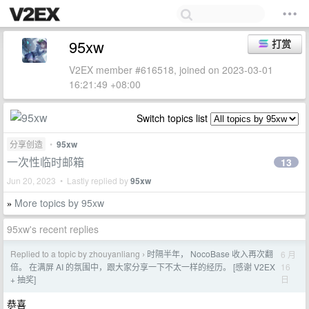
95xw
打赏
V2EX member #616518, joined on 2023-03-01
16:21:49 +08:00
Switch topics list
分享创造
•
95xw
一次性临时邮箱
13
Jun 20, 2023 • Lastly replied by
95xw
More topics by 95xw
»
95xw's recent replies
Replied to a topic by zhouyanliang
时隔半年， NocoBase 收入再次翻
6 月
›
16
倍。 在满屏 AI 的氛围中，跟大家分享一下不太一样的经历。 [感谢 V2EX
日
+ 抽奖]
恭喜