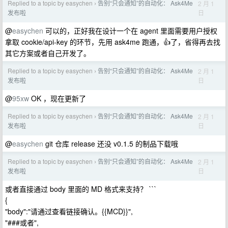
Replied to a topic by easychen
告别“只会通知”的自动化： Ask4Me
2 月 1
›
日
发布啦
@
easychen
可以的，正好我在设计一个在 agent 里面需要用户授权
拿取 cookie/api-key 的环节，先用 ask4me 跑通，👍了，省得再去找
其它方案或者自己开发了。
Replied to a topic by easychen
告别“只会通知”的自动化： Ask4Me
2 月 1
›
日
发布啦
@
95xw
OK ，现在更新了
Replied to a topic by easychen
告别“只会通知”的自动化： Ask4Me
2 月 1
›
日
发布啦
@
easychen
git 仓库 release 还没 v0.1.5 的制品下载哦
Replied to a topic by easychen
告别“只会通知”的自动化： Ask4Me
2 月 1
›
日
发布啦
或者直接通过 body 里面的 MD 格式来支持？ ```
{
"body":"请通过查看链接确认。{{MCD}}",
"###或者",