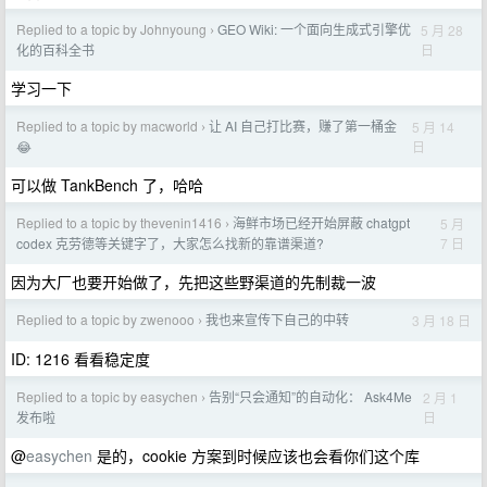
Replied to a topic by Johnyoung
GEO Wiki: 一个面向生成式引擎优
5 月 28
›
日
化的百科全书
学习一下
Replied to a topic by macworld
让 AI 自己打比赛，赚了第一桶金
5 月 14
›
日
😂
可以做 TankBench 了，哈哈
Replied to a topic by thevenin1416
海鲜市场已经开始屏蔽 chatgpt
5 月
›
7 日
codex 克劳德等关键字了，大家怎么找新的靠谱渠道?
因为大厂也要开始做了，先把这些野渠道的先制裁一波
Replied to a topic by zwenooo
我也来宣传下自己的中转
3 月 18 日
›
ID: 1216 看看稳定度
Replied to a topic by easychen
告别“只会通知”的自动化： Ask4Me
2 月 1
›
日
发布啦
@
easychen
是的，cookie 方案到时候应该也会看你们这个库