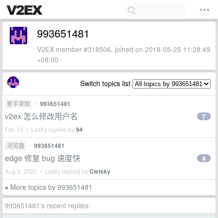
993651481
V2EX member #318506, joined on 2018-05-25 11:28:49
+08:00
Switch topics list
新手求助
•
993651481
v2ex 怎么修改用户名
7
Feb 10 • Lastly replied by
94
浏览器
•
993651481
edge 修复 bug 速度快
4
Aug 3, 2020 • Lastly replied by
Cielsky
More topics by 993651481
»
993651481's recent replies