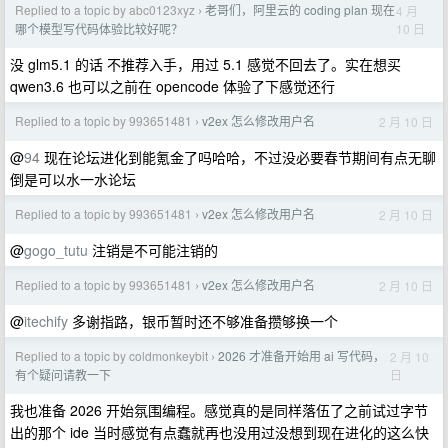
Replied to a topic by abc0123xyz
老哥们，阿里云的 coding plan 现在
4 月
›
10 日
哪个模型写代码体验比较好呢？
没 glm5.1 的话 不推荐入手，用过 5.1 感觉不回去了。实在想买
qwen3.6 也可以之前在 opencode 体验了下感觉还行
Replied to a topic by 993651481
v2ex 怎么修改用户名
2 月 10 日
›
@
94
现在论坛进化到能氪金了吗哈哈，不过没必要春节期间有点无聊
倒是可以水一水论坛
Replied to a topic by 993651481
v2ex 怎么修改用户名
2 月 10 日
›
@
gogo_tutu
注销是不可能注销的
Replied to a topic by 993651481
v2ex 怎么修改用户名
2 月 10 日
›
@
itechify
多谢指路，银币暂时还不够准备攒够换一个
Replied to a topic by coldmonkeybit
2026 才准备开始用 ai 写代码，
2 月 10
›
日
有个疑问请教一下
我也准备 2026 开始氛围编程。感觉真的是同样落伍了之前试过字节
出的那个 ide 当时感觉有点蠢就再也没用过没想到现在进化的这么快