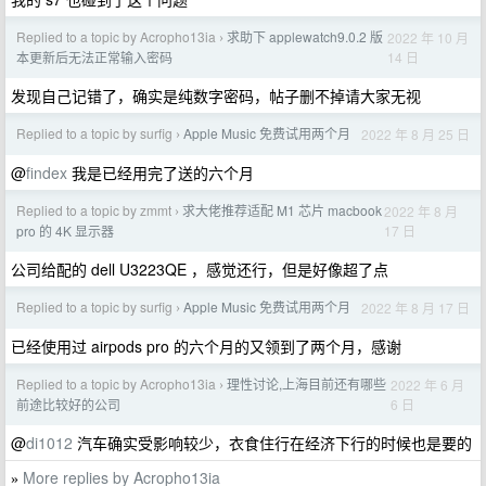
Replied to a topic by Acropho13ia
求助下 applewatch9.0.2 版
2022 年 10 月
›
14 日
本更新后无法正常输入密码
发现自己记错了，确实是纯数字密码，帖子删不掉请大家无视
Replied to a topic by surfig
Apple Music 免费试用两个月
2022 年 8 月 25 日
›
@
findex
我是已经用完了送的六个月
Replied to a topic by zmmt
求大佬推荐适配 M1 芯片 macbook
2022 年 8 月
›
17 日
pro 的 4K 显示器
公司给配的 dell U3223QE ，感觉还行，但是好像超了点
Replied to a topic by surfig
Apple Music 免费试用两个月
2022 年 8 月 17 日
›
已经使用过 airpods pro 的六个月的又领到了两个月，感谢
Replied to a topic by Acropho13ia
理性讨论,上海目前还有哪些
2022 年 6 月
›
6 日
前途比较好的公司
@
di1012
汽车确实受影响较少，衣食住行在经济下行的时候也是要的
More replies by Acropho13ia
»