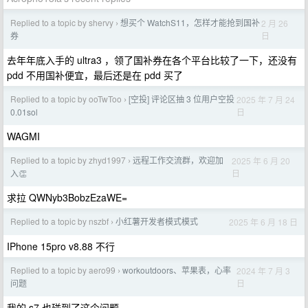
Replied to a topic by shervy
想买个 WatchS11，怎样才能抢到国补
2 月 26
›
日
券
去年年底入手的 ultra3 ，领了国补券在各个平台比较了一下，还没有
pdd 不用国补便宜，最后还是在 pdd 买了
Replied to a topic by ooTwToo
[空投] 评论区抽 3 位用户空投
2025 年 7 月 24
›
日
0.01sol
WAGMI
Replied to a topic by zhyd1997
远程工作交流群，欢迎加
2025 年 6 月 20
›
日
入👏
求拉 QWNyb3BobzEzaWE=
Replied to a topic by nszbf
小红薯开发者模式模式
2025 年 6 月 18 日
›
IPhone 15pro v8.88 不行
Replied to a topic by aero99
workoutdoors、苹果表，心率
2024 年 7 月 3
›
日
问题
我的 s7 也碰到了这个问题