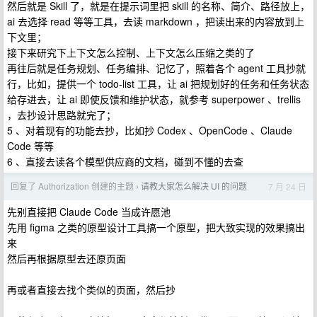
然后就是 Skill 了，就是在提示词里把 skill 的名称、简介、路径放上，
ai 去选择 read 等等工具，去读 markdown ，把读出来的内容放到上
下文里；
接下来研究下上下文怎么控制、上下文怎么压缩之类的了
再往后就是任务规划、任务编排、记忆了，照着各个 agent 工具抄就
行，比如，提供一个 todo-list 工具，让 ai 把规划好的任务和任务状态
给存进去，让 ai 即使反馈和维护状态，就参考 superpower 、trellis
，去抄设计思路就完了；
5 、对着现有的功能去抄，比如抄 Codex 、OpenCode 、Claude
Code 等等
6 、直接去读各个模型供应商的文档，碰到不懂的去查
回复了 Authorization 创建的主题
请教大家怎么解决 UI 的问题
7 月 24 日
›
先别直接把 Claude Code 当成许愿池
先用 figma 之类的原型设计工具搞一个原型，把大致实现的效果搞出
来
然后再根据原型去还原页面
再或者直接去找个类似的页面，然后抄