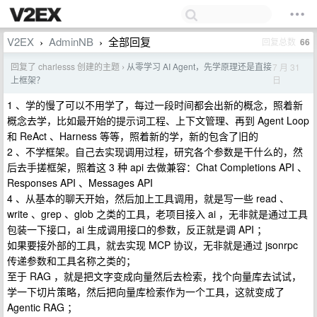
V2EX
AdminNB
全部回复
回复总数
66
›
›
回复了 charlesss 创建的主题
从零学习 AI Agent，先学原理还是直接
7 月 31
›
日
上框架？
1 、学的慢了可以不用学了，每过一段时间都会出新的概念，照着新
概念去学，比如最开始的提示词工程、上下文管理、再到 Agent Loop
和 ReAct 、Harness 等等，照着新的学，新的包含了旧的
2 、不学框架。自己去实现调用过程，研究各个参数是干什么的，然
后去手搓框架，照着这 3 种 api 去做兼容：Chat Completions API 、
Responses API 、Messages API
4 、从基本的聊天开始，然后加上工具调用，就是写一些 read 、
write 、grep 、glob 之类的工具，老项目接入 ai ，无非就是通过工具
包装一下接口，ai 生成调用接口的参数，反正就是调 API ；
如果要接外部的工具，就去实现 MCP 协议，无非就是通过 jsonrpc
传递参数和工具名称之类的；
至于 RAG ，就是把文字变成向量然后去检索，找个向量库去试试，
学一下切片策略，然后把向量库检索作为一个工具，这就变成了
Agentic RAG ；