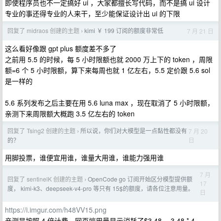
即使程序员也不一定搞好 ui ，大家都擅长写代码，而不是搞 ui 设计
专业的事还得专业的人来干，至少能保证设计出 ui 的下限
回复了 midraos 创建的主题
kimi ￥ 199 订阅的额度非常低
7 月 21 日
›
这么看好像跟 gpt plus 额度差不多了
之前用 5.5 的时候，每 5 小时限额也就 2000 万上下的 token ，周限
额=6 个 5 小时限额，算下来每周也就 1 亿左右，5.5 定价跟 5.6 sol
是一样的
5.6 系列发布之后主要在用 5.6 luna max ，现在取消了 5 小时限额，
亲测下来周限额大概跑 3.5 亿左右的 token
回复了 Tsing2 创建的主题
所以说，你们对大模型是一点黏性都没有
7 月 20
›
日
的？
用脚投票，谁便宜用谁，谁量大用谁，谁能力强用谁
7 月
回复了 sentinelK 创建的主题
OpenCode go 订阅开始区分模型提供额
›
17
度， kimi-k3、deepseek-v4-pro 等只有 15$的额度，请各位注意用量。
日
https://i.imgur.com/h48VV15.png
亲测是按照 4 倍计费，网页端用量显示消耗了$3.48 ，3.48 * 4 =