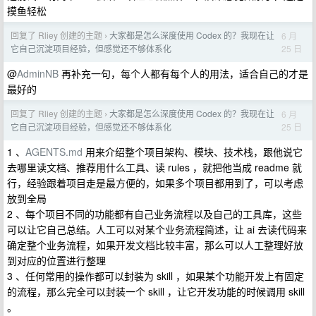
摸鱼轻松
回复了 Rliey 创建的主题
大家都是怎么深度使用 Codex 的？我现在让
6 月
›
25 日
它自己沉淀项目经验，但感觉还不够体系化
@
AdminNB
再补充一句，每个人都有每个人的用法，适合自己的才是
最好的
回复了 Rliey 创建的主题
大家都是怎么深度使用 Codex 的？我现在让
6 月
›
25 日
它自己沉淀项目经验，但感觉还不够体系化
1 、
AGENTS.md
用来介绍整个项目架构、模块、技术栈，跟他说它
去哪里读文档、推荐用什么工具、读 rules ，就把他当成 readme 就
行，经验跟着项目走是最方便的，如果多个项目都用到了，可以考虑
放到全局
2 、每个项目不同的功能都有自己业务流程以及自己的工具库，这些
可以让它自己总结。人工可以对某个业务流程简述，让 ai 去读代码来
确定整个业务流程，如果开发文档比较丰富，那么可以人工整理好放
到对应的位置进行整理
3 、任何常用的操作都可以封装为 skill ，如果某个功能开发上有固定
的流程，那么完全可以封装一个 skill ，让它开发功能的时候调用 skill
。