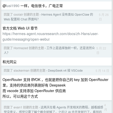
@
lusi1990
一样，电信很卡，广电正常
回复了 coolair 创建的主题
Hermes Agent 没有类似 OpenClaw 的
5 月 26
›
日
Web 配置和 Chat 界面吗？
官方文档 Web UI 章节
https://hermes-agent.nousresearch.com/docs/zh-Hans/user-
guide/messaging/open-webui
回复了 Hormazed 创建的主题
工作上是选择独树一帜，还是泯然众
5 月 22
›
日
人？
和光同尘
回复了 slackerman 创建的主题
DeepSeek v4 接 VSCode
5 月 14 日
›
OpenRouter 支持 BYOK ，也就是把你自己的 key 加到 OpenRouter
里，支持的供应商列表刚好有 Deepseek
而 vscode 支持添加 OpenRouter 供应商
所以，可以用这个方式
4
回复了 evan1 创建的主题
这两天在看 Agents 开发相关的教程，越看越感
›
月
觉没意义。感觉只要了解个概念就够了，之后让 AI 去开发就行了。看到后