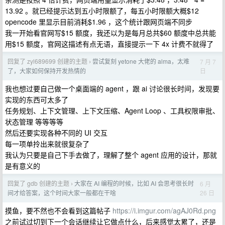
13.92 。就已经提示达到五小时限额了，每五小时限额大概$12
opencode 里显示目前消耗$1.96 ，这个统计跟网页端不同步
我一开始看官网写$15 额度，我还以为是每月总共$60 额度中总共能
用$15 额度，官网这描述有点无语，直接提示一下 4x 计费不就得了
回复了 zyl689699 创建的主题
尝试复刻 yetone 大佬的 alma，太难
7 月 7
›
日
了，大家如何保持开发热情的
我也想过要自己做一个桌面端的 agent ，跟 ai 讨论很长时间，发现要
实现的东西可太多了
任务规划、上下文管理、上下文压缩、Agent Loop 、工具权限审批、
状态管理 等等等等
然后还要实现各种不同的 UI 交互
每一项单拎出来就很复杂了
我认为只要是自己下手去做了，理解了整个 agent 应用的设计，那就
是有意义的
回复了 gdb 创建的主题
大家在 AI 编程的时候，比如 AI 会思考很长时
6 月
›
26 日
间才给答案，这个时间大家一般都在干啥
摸鱼，要不然也不会看到这篇帖子
https://i.imgur.com/agAJ0Rd.png
之前试过切到下一个会话继续让它做点什么，后来感觉太累了，还是