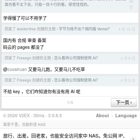
30
面也看不太下去，只能一目十行的看。感觉怪怪的。
日
学得慢了可以不用学了
回复了 waldentree 创建的主题
字节为啥不出个国内版 Vercel？
4 月 16 日
›
国内有 合规 审查 备案
码云的 pages 都没了
回复了 Freeego 创建的主题
怎么看待公司强制使用 AI？
4 月 9 日
›
@
zuosiruan
又要马儿跑，又要马儿不吃草
回复了 Freeego 创建的主题
怎么看待公司强制使用 AI？
4 月 9 日
›
不给 key ，它们咋知道你有没有用 AI 呢
1/4
© 2026 V2EX · 30ms · 3.9.8.5
About
·
Language
离家千里，也能秒连 NAS
旅行、出差，回老家，也能安全访问家中 NAS。免公网 IP、
›