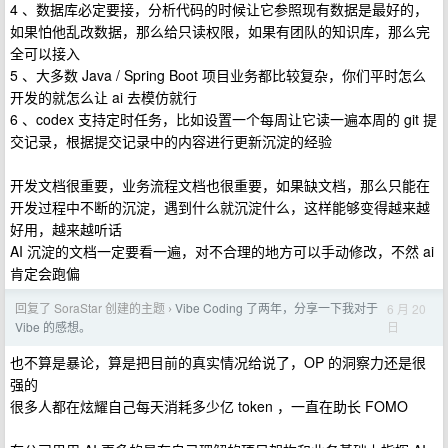
4 、数据库必定要接，分析代码的时候让它参照现有数据是最好的，
如果怕他乱改数据，那么给只读权限，如果有团队的知识库，那么完
全可以接入
5 、大多数 Java / Spring Boot 项目业务都比较复杂，你们平时怎么
开发的就怎么让 ai 去模仿就行
6 、codex 支持定时任务，比如设置一个每周让它读一遍本周的 git 提
交记录，根据提交记录中的内容进行更新沉淀的经验
开发文档很重要，业务流程文档也很重要，如果缺文档，那么只能在
开发过程中不断的沉淀，遇到什么就沉淀什么，这样能够变得越来越
好用，越来越听话
AI 沉淀的文档一定要看一遍，对不合理的地方可以手动修改，不然 ai
肯定会跑偏
回复了 SoraStar 创建的主题
Vibe Coding 了两年，分享一下我对于
6 月 20
›
日
Vibe 的感想。
也不算是暴论，算是把目前的真实情况给说了，OP 的洞察力还是很
强的
很多人都在炫耀自己每天消耗多少亿 token ，一直在助长 FOMO