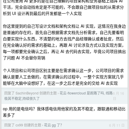
在公司里用 AI 更多的是在自己理解的项目架构和业务基础上指挥 AI
干活，完全自动挡肯定是不可能的，不会跟自己做项目似的从需求分
析到 UI 设计再到最后的开发都是一个人实现
你这里提到的自己写设计文档和架构文档让 AI 实现，这情况在我身边
是普遍的存在的，首先自己根据需求文档先分析需求，自己先要看明
白要实现什么东西，不清楚的地方去找产品经理确认或者扯皮，然后
在完全确认好的需求的基础上，再跟 AI 讨论涉及方式以及实现方案，
每一项都要完全确认之后，再让 AI 去代码去实现，毕竟公司项目搞出
了问题 AI 不会替你背锅
个人项目和公司项目区别主要是在需求确认这一步，公司项目的需求
确认是要人工去做的，在需求确认的过程中，一整个实现方案就几乎
能够在大脑中设想好了，在这一步之后才是完全的交给 AI 去实现
回复了 SachinBeyond 创建的主题
花云-flowercloud 是跑路了吗, 线路
6 月 16
›
日
极其不稳定,持续很久了
op 用的是电信吗？我体感电信用他家的及其不稳定，跟联通和移动比
差多了
回复了 cx99 创建的主题
花云 gg 了？
6 月 11 日
›