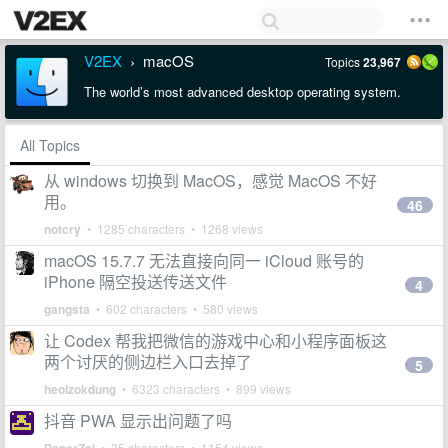
V2EX
macOS
Topics
23,967
›
The world’s most advanced desktop operating system.
All Topics
从 windows 切换到 MacOS，感觉 MacOS 不好
用。
46
notcry
• 1285 characters • 1268 views
macOS 15.7.7 无法直接向同一 iCloud 账号的
iPhone 隔空投送传送文件
4
gangsta
• 602 characters • 580 views
让 Codex 帮我把微信的游戏中心和小程序面板这
两个讨厌的侧边栏入口去掉了
5
heoizokdung
• 6323 characters • 899 views
抖音 PWA 显示出问题了吗
• 35 characters • 1154 views