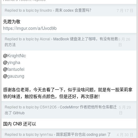
Replied to a topic by linuxtro
周末 codex 会重置吗？
7 月 17 日
›
先蹬为敬
https://imgur.com/a/fJvcd9b
Replied to a topic by Aicnal
MacBook 键盘泼上了咖啡，有没有抢救
6 月 26
›
日
的方法
@
KnightNic
@
yingha
@
fantuofei
@
gauzung
感谢各位老哥，今天去看了一下，似乎没啥问题，就是有一股茉莉拿
铁的味道，触控板有点颜色，但是还好，再次感谢！
Replied to a topic by C5H12O5
CodeMirror 作者把他所有仓库都迁
5 月 29
›
日
出了 GitHub
国内 CNB 还可以
Replied to a topic by lynn1su
国家超算平台也出 coding plan 了
4 月 30 日
›