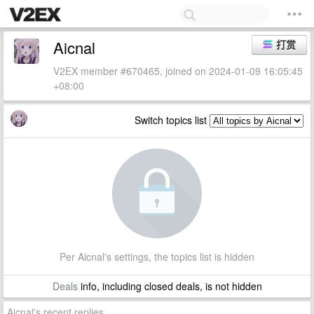
Aicnal
打赏
V2EX member #670465, joined on 2024-01-09 16:05:45
+08:00
Switch topics list
Per Aicnal's settings, the topics list is hidden
Deals
info, including closed deals, is not hidden
Aicnal's recent replies