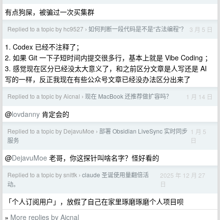
有点狗屎，被骗过一次买集群
Replied to a topic by hc9527
如何判断一段代码是不是“古法编程”？
3 月 5 日
›
1. Codex 已经不注释了；
2. 如果 Git 一下子短时间内提交很多行，基本上就是 Vibe Coding ；
3. 感觉现在区分已经没太大意义了，和之前区分文章是人写还是 AI
写的一样，反正我现在有些公众号文章已经没办法区分出来了
Replied to a topic by Aicnal
现在 MacBook 还推荐做扩容吗？
1 月 14 日
›
@
lovdanny
肯定会的
Replied to a topic by DejavuMoe
部署 Obsidian LiveSync 实时同步
1 月 5
›
日
服务
@
DejavuMoe
老哥，你这探针叫啥名字？怪好看的
Replied to a topic by snitfk
claude 圣诞使用量翻倍活
2025 年 12 月 27
›
日
动。
「个人订阅用户」，放假了自己在家里琢磨琢磨个人项目呗
More replies by Aicnal
»