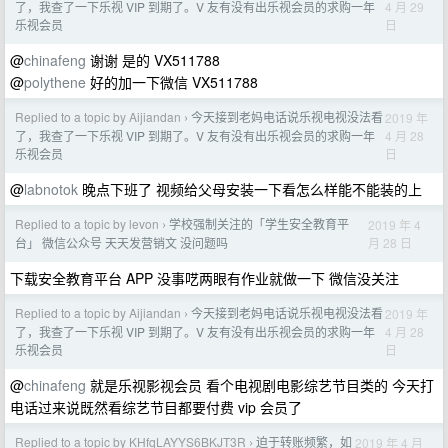
4 月 29
了，我查了一下乐视 VIP 到期了。V 友有没有出乐视会员的求购一年
日
乐视会员
@
chinafeng
谢谢 是的 VX511788
@
polythene
好的加一下微信 VX511788
Replied to a topic by Aijiandan
今天接到老妈电话说乐视电视没法看
2019 年
›
4 月 28
了，我查了一下乐视 VIP 到期了。V 友有没有出乐视会员的求购一年
日
乐视会员
@
labnotok
晚点下班了 视频给父母安装一下看怎么样能不能装的上
Replied to a topic by levon
学校强制关注的「学生安全教育平
2019 年 4
›
月 28 日
台」 微信公众号 天天发营销文 没问题吗
下载安全教育平台 APP 没事呓两眼有作业就做一下 微信没关注
Replied to a topic by Aijiandan
今天接到老妈电话说乐视电视没法看
2019 年
›
4 月 28
了，我查了一下乐视 VIP 到期了。V 友有没有出乐视会员的求购一年
日
乐视会员
@
chinafeng
就是乐视影视会员 看个电视剧电影综艺节目类的 今天打
电话过来说既然看综艺节目都要付费 vip 会员了
Replied to a topic by KHfqLAYYS6BKJT3R
迫于转账频繁，如
2019 年 4 月
›