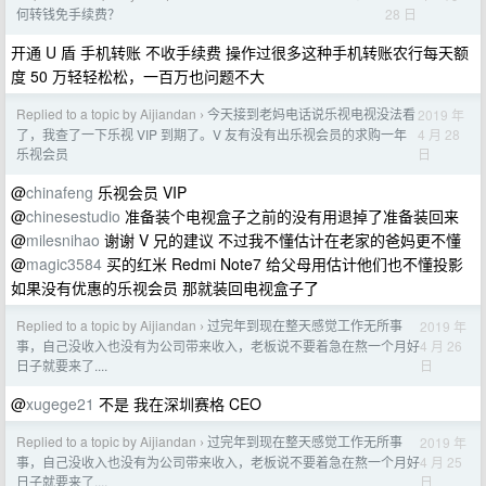
28 日
何转钱免手续费？
开通 U 盾 手机转账 不收手续费 操作过很多这种手机转账农行每天额
度 50 万轻轻松松，一百万也问题不大
Replied to a topic by Aijiandan
今天接到老妈电话说乐视电视没法看
2019 年
›
4 月 28
了，我查了一下乐视 VIP 到期了。V 友有没有出乐视会员的求购一年
日
乐视会员
@
chinafeng
乐视会员 VIP
@
chinesestudio
准备装个电视盒子之前的没有用退掉了准备装回来
@
milesnihao
谢谢 V 兄的建议 不过我不懂估计在老家的爸妈更不懂
@
magic3584
买的红米 Redmi Note7 给父母用估计他们也不懂投影
如果没有优惠的乐视会员 那就装回电视盒子了
Replied to a topic by Aijiandan
过完年到现在整天感觉工作无所事
2019 年
›
4 月 26
事，自己没收入也没有为公司带来收入，老板说不要着急在熬一个月好
日
日子就要来了....
@
xugege21
不是 我在深圳赛格 CEO
Replied to a topic by Aijiandan
过完年到现在整天感觉工作无所事
2019 年
›
4 月 25
事，自己没收入也没有为公司带来收入，老板说不要着急在熬一个月好
日
日子就要来了....