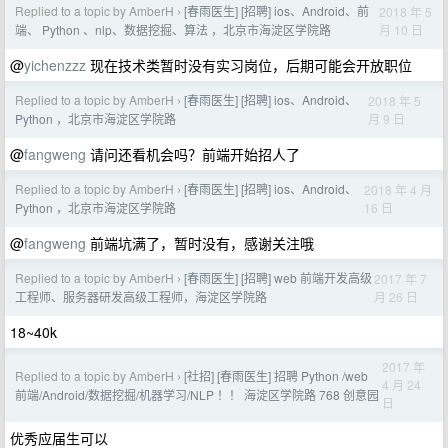
Replied to a topic by AmberH
[春雨医生] [招聘] ios、Android、前
2018 年 5
›
月 10 日
端、 Python 、nlp、数据挖掘、算法 ，北京市海淀区学院路
@
yichenzzz
现在技术类暂时没有实习岗位，后期可能会开放职位
Replied to a topic by AmberH
[春雨医生] [招聘] ios、Android、
2018 年 5
›
月 9 日
Python ，北京市海淀区学院路
@
fangweng
请问还看机会吗？前端开始招人了
Replied to a topic by AmberH
[春雨医生] [招聘] ios、Android、
2018 年 4 月
›
16 日
Python ，北京市海淀区学院路
@
fangweng
前端坑满了，暂时没有，感谢关注哦
Replied to a topic by AmberH
[春雨医生] [招聘] web 前端开发高级
2017 年 7
›
月 26 日
工程师、服务器研发高级工程师，海淀区学院路
18~40k
2017 年
Replied to a topic by AmberH
[社招] [春雨医生] 招聘 Python /web
›
4 月 24
前端/Android/数据挖掘/机器学习/NLP ！！ 海淀区学院路 768 创意园
日
优秀应届生可以